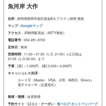
魚河岸 大作
住所
: 静岡県静岡市葵区黒金町4 アスティ静岡 東館
マップ
:
Googleマップ
アクセス
: JR静岡駅直結（ASTY東館）
電話番号
: 054-281-8700
定休日
: 無休
営業時間
: 11:00～21:30（L.O. 21:00）※土日祝は
21:00（L.O.20:30）まで
予算
: [昼] ～1,000円 [夜] 3,000～4,000円
キャッシュレス決済
:
カード可（Master、VISA、JCB、AMEX、Diners）
電子マネー可（交通系IC）
禁煙・喫煙
: 全席禁煙
予約サイト・口コミ・クーポン
:
食べログ
ホットペッパーグ