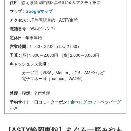
住所
: 静岡県静岡市葵区黒金町54-3 アスティ東館
マップ
:
Googleマップ
アクセス
: JR静岡駅直結（ASTY東館）
電話番号
: 054-291-6171
定休日
: 年末年始
営業時間
: 11:00～22:00（L.O.21:30）
予算
: [昼] 1,000～2,000円 [夜] 2,000～3,000円
キャッシュレス決済
:
カード可（VISA、Master、JCB、AMEXなど）
電子マネー可（nanaco、WAON）
禁煙・喫煙
: 全席禁煙
予約サイト・口コミ・クーポン
:
食べログ
ホットペッパーグ
ルメ
【ASTY静岡東館】まぐろ一筋みやも