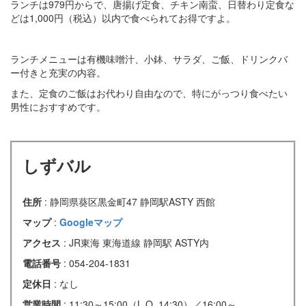
ランチは979円からで、唐揚げ定食、チキン南蛮、日替わり定食な
どは1,000円（税込）以内で食べられてお得ですよ。
ランチメニューは有機味噌汁、小鉢、サラダ、ご飯、ドリンクバ
ー付きと充実の内容。
また、定食のご飯はお代わり自由なので、特にがっつり食べたい
男性におすすめです。
しずバル
住所
: 静岡県葵区黒金町47 静岡駅ASTY 西館
マップ
:
Googleマップ
アクセス
: JR東海 東海道線 静岡駅 ASTY内
電話番号
: 054-204-1831
定休日
: なし
営業時間
: 11:30～15:00（L.O. 14:30）／16:00～