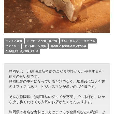
ランチ／昼食
ディナー／夕食／夜ご飯
安い／格安／リーズナブル
ファミリー
ぼっち飯／ソロ飯
居酒屋／個室居酒屋／飲み会
ご当地グルメ／B級グルメ
静岡駅は、JR東海道新幹線のこだまやひかりが停車する利
便性の良い駅です。
静岡観光の中枢になっているだけでなく、駅周辺には大企業
のオフィスもあり、ビジネスマンが多いのも特徴です。
そんな静岡駅には駅直結のグルメが充実しているほか、駅か
ら少し歩くだけでも人気のお店がたくさんあります。
静岡県で有名な食材といえばまぐろや金目鯛などの海鮮、ご