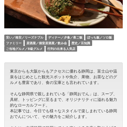
安い／格安／リーズナブル
ディナー／夕食／夜ご飯
ぼっち飯／ソロ飯
ファミリー
居酒屋／個室居酒屋／飲み会
歴史／豆知識
ご当地グルメ／B級グルメ
行列の出来る人気店
東京からも大阪からもアクセスに優れる静岡は、富士山や温
泉をはじめとした観光スポットや魚介、果物、お茶などのグ
ルメも豊富であり、食の宝庫とも言われています。
そんな静岡県で親しまれている「静岡おでん」は、スープ、
具材、トッピングに至るまで、オリジナリティに溢れる魅力
的なローカルフード。
本記事では、今日でも様々なスタイルで楽しまれている静岡
おでんについて、その魅力をご紹介します。