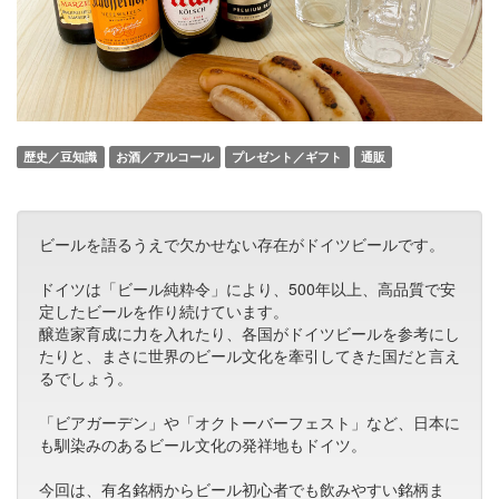
歴史／豆知識
お酒／アルコール
プレゼント／ギフト
通販
ビールを語るうえで欠かせない存在がドイツビールです。
ドイツは「ビール純粋令」により、500年以上、高品質で安
定したビールを作り続けています。
醸造家育成に力を入れたり、各国がドイツビールを参考にし
たりと、まさに世界のビール文化を牽引してきた国だと言え
るでしょう。
「ビアガーデン」や「オクトーバーフェスト」など、日本に
も馴染みのあるビール文化の発祥地もドイツ。
今回は、有名銘柄からビール初心者でも飲みやすい銘柄ま