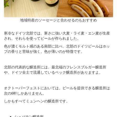
地域特産のソーセージと合わせるのもおすすめ
寒冷なドイツ北部では、寒さに強い大麦・ライ麦・エン麦が生産
され、それらを使ってビールが作られました。
色が濃くモルト感のある南部に比べ、北部のドイツビールはホッ
プの香りと苦味が強く、色が薄いのが特徴です。
北部の代表的な醸造所には、最北端のフレンスブルガー醸造所
や、ドイツ全土で流通しているベック醸造所がありますよ。
オクトーバーフェストにおいては、ビールを提供できる醸造所は
次の6軒しかありません。
しかもすべてミュンヘンの醸造所です。
シュパテン醸造所