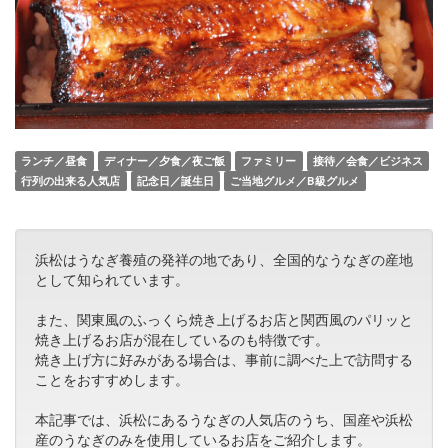
ランチ／昼食
ディナー／夕食／夜ご飯
ファミリー
接待／会食／ビジネス
行列の出来る人気店
記念日／誕生日
ご当地グルメ／B級グルメ
浜松はうなぎ養殖の発祥の地であり、全国的なうなぎの産地
として知られています。
また、関東風のふっくら焼き上げるお店と関西風のパリッと
焼き上げるお店が混在しているのも特徴です。
焼き上げ方に好みがある場合は、事前に調べた上で訪問する
ことをおすすめします。
本記事では、浜松にあるうなぎの人気店のうち、国産や浜松
産のうなぎのみを使用しているお店をご紹介します。