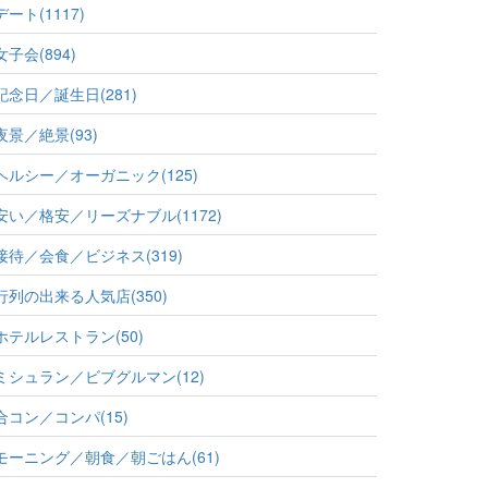
デート(1117)
女子会(894)
記念日／誕生日(281)
夜景／絶景(93)
ヘルシー／オーガニック(125)
安い／格安／リーズナブル(1172)
接待／会食／ビジネス(319)
行列の出来る人気店(350)
ホテルレストラン(50)
ミシュラン／ビブグルマン(12)
合コン／コンパ(15)
モーニング／朝食／朝ごはん(61)