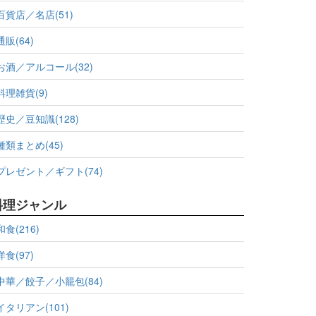
百貨店／名店(51)
通販(64)
お酒／アルコール(32)
料理雑貨(9)
歴史／豆知識(128)
種類まとめ(45)
プレゼント／ギフト(74)
料理ジャンル
和食(216)
洋食(97)
中華／餃子／小籠包(84)
イタリアン(101)