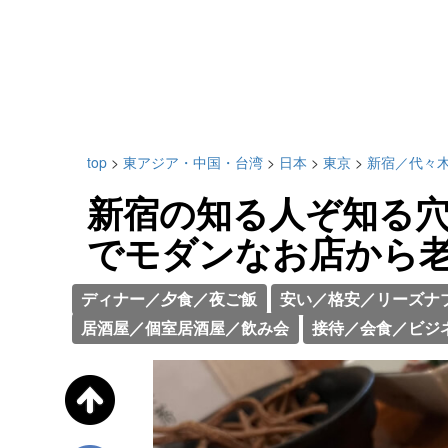
top
>
東アジア・中国・台湾
>
日本
>
東京
>
新宿／代々
新宿の知る人ぞ知る穴
でモダンなお店から
ディナー／夕食／夜ご飯
安い／格安／リーズナ
居酒屋／個室居酒屋／飲み会
接待／会食／ビジ