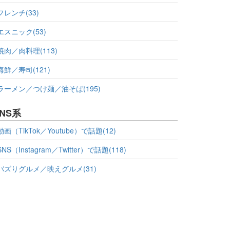
フレンチ(33)
エスニック(53)
焼肉／肉料理(113)
海鮮／寿司(121)
ラーメン／つけ麺／油そば(195)
NS系
動画（TikTok／Youtube）で話題(12)
SNS（Instagram／Twitter）で話題(118)
バズりグルメ／映えグルメ(31)