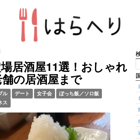
木
場居酒屋11選！おしゃれ
老舗の居酒屋まで
ブル
デート
女子会
ぼっち飯／ソロ飯
ネス