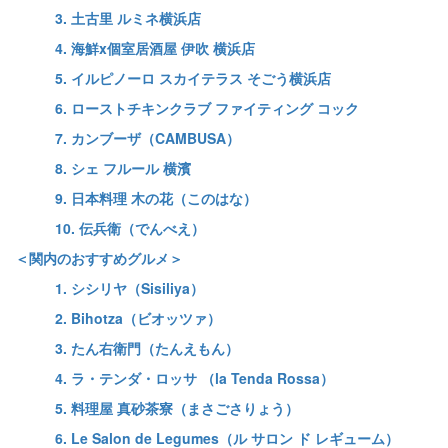
3. 土古里 ルミネ横浜店
4. 海鮮x個室居酒屋 伊吹 横浜店
5. イルピノーロ スカイテラス そごう横浜店
6. ローストチキンクラブ ファイティング コック
7. カンブーザ（CAMBUSA）
8. シェ フルール 横濱
9. 日本料理 木の花（このはな）
10. 伝兵衛（でんべえ）
＜関内のおすすめグルメ＞
1. シシリヤ（Sisiliya）
2. Bihotza（ビオッツァ）
3. たん右衛門（たんえもん）
4. ラ・テンダ・ロッサ （la Tenda Rossa）
5. 料理屋 真砂茶寮（まさごさりょう）
6. Le Salon de Legumes（ル サロン ド レギューム）