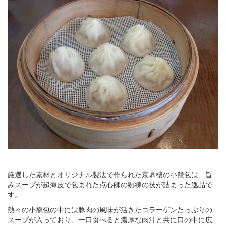
厳選した素材とオリジナル製法で作られた京鼎樓の小籠包は、旨
みスープが超薄皮で包まれた点心師の熟練の技が詰まった逸品で
す。
熱々の小籠包の中には豚肉の風味が活きたコラーゲンたっぷりの
スープが入っており、一口食べると濃厚な肉汁と共に口の中に広