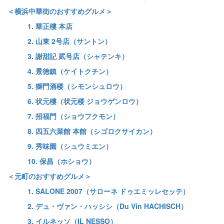
＜横浜中華街のおすすめグルメ＞
1. 華正樓 本店
2. 山東 2号店（サントン）
3. 謝甜記 貮号店（シャテンキ）
4. 景徳鎮（ケイトクチン）
5. 獅門酒楼（シモンシュロウ）
6. 状元樓（状元楼 ジョウゲンロウ）
7. 招福門（ショウフクモン）
8. 四五六菜館 本館（シゴロクサイカン）
9. 秀味園（シュウミエン）
10. 保昌（ホショウ）
＜元町のおすすめグルメ＞
1. SALONE 2007（サローネ ドゥエミッレセッテ）
2. デュ・ヴァン・ハッシシ（Du Vin HACHISCH）
3. イルネッソ（IL NESSO）