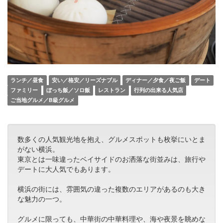
ランチ／昼食
安い／格安／リーズナブル
ディナー／夕食／夜ご飯
デート
ファミリー
ぼっち飯／ソロ飯
レストラン
行列の出来る人気店
ご当地グルメ／B級グルメ
数多くの人気観光地を抱え、グルメスポットも枚挙にいとま
がない横浜。
東京とは一味違ったベイサイドのお洒落な街並みは、旅行や
デートに大人気でもあります。
横浜の街には、雰囲気の違った複数のエリアがあるのも大き
な魅力の一つ。
グルメに限っても、中華街の中華料理や、海や夜景を眺めな