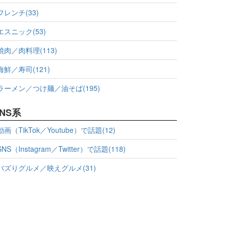
フレンチ(33)
エスニック(53)
焼肉／肉料理(113)
海鮮／寿司(121)
ラーメン／つけ麺／油そば(195)
NS系
動画（TikTok／Youtube）で話題(12)
SNS（Instagram／Twitter）で話題(118)
バズりグルメ／映えグルメ(31)