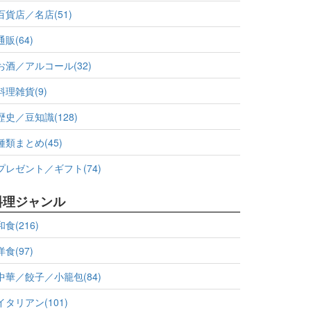
百貨店／名店(51)
通販(64)
お酒／アルコール(32)
料理雑貨(9)
歴史／豆知識(128)
種類まとめ(45)
プレゼント／ギフト(74)
料理ジャンル
和食(216)
洋食(97)
中華／餃子／小籠包(84)
イタリアン(101)