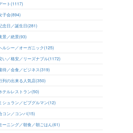
デート(1117)
女子会(894)
記念日／誕生日(281)
夜景／絶景(93)
ヘルシー／オーガニック(125)
安い／格安／リーズナブル(1172)
接待／会食／ビジネス(319)
行列の出来る人気店(350)
ホテルレストラン(50)
ミシュラン／ビブグルマン(12)
合コン／コンパ(15)
モーニング／朝食／朝ごはん(61)