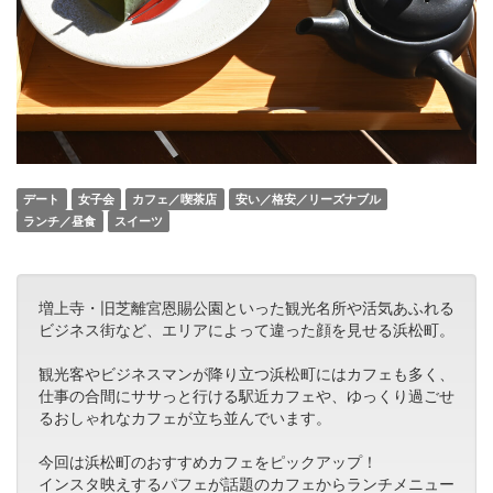
デート
女子会
カフェ／喫茶店
安い／格安／リーズナブル
ランチ／昼食
スイーツ
増上寺・旧芝離宮恩賜公園といった観光名所や活気あふれる
ビジネス街など、エリアによって違った顔を見せる浜松町。
観光客やビジネスマンが降り立つ浜松町にはカフェも多く、
仕事の合間にササっと行ける駅近カフェや、ゆっくり過ごせ
るおしゃれなカフェが立ち並んでいます。
今回は浜松町のおすすめカフェをピックアップ！
インスタ映えするパフェが話題のカフェからランチメニュー