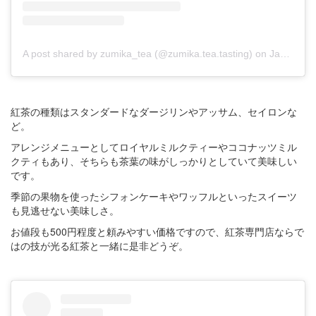
A post shared by zumika_tea (@zumika.tea.tasting)
on
Jan 14, 2018 at 11:21pm PST
紅茶の種類はスタンダードなダージリンやアッサム、セイロンな
ど。
アレンジメニューとしてロイヤルミルクティーやココナッツミル
クティもあり、そちらも茶葉の味がしっかりとしていて美味しい
です。
季節の果物を使ったシフォンケーキやワッフルといったスイーツ
も見逃せない美味しさ。
お値段も500円程度と頼みやすい価格ですので、紅茶専門店ならで
はの技が光る紅茶と一緒に是非どうぞ。