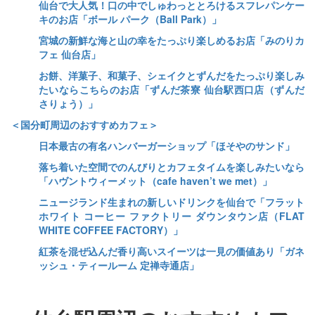
仙台で大人気！口の中でしゅわっととろけるスフレパンケー
キのお店「ボール パーク（Ball Park）」
宮城の新鮮な海と山の幸をたっぷり楽しめるお店「みのりカ
フェ 仙台店」
お餅、洋菓子、和菓子、シェイクとずんだをたっぷり楽しみ
たいならこちらのお店「ずんだ茶寮 仙台駅西口店（ずんだ
さりょう）」
＜国分町周辺のおすすめカフェ＞
日本最古の有名ハンバーガーショップ「ほそやのサンド」
落ち着いた空間でのんびりとカフェタイムを楽しみたいなら
「ハヴントウィーメット（cafe haven’t we met）」
ニュージランド生まれの新しいドリンクを仙台で「フラット
ホワイト コーヒー ファクトリー ダウンタウン店（FLAT
WHITE COFFEE FACTORY）」
紅茶を混ぜ込んだ香り高いスイーツは一見の価値あり「ガネ
ッシュ・ティールーム 定禅寺通店」