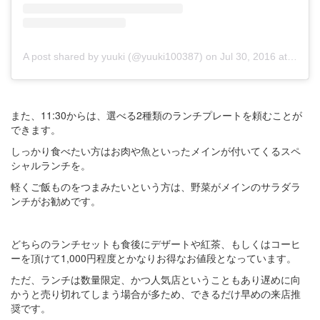
A post shared by yuuki (@yuuki100387)
on
Jul 30, 2016 at 10:39pm PDT
また、11:30からは、選べる2種類のランチプレートを頼むことが
できます。
しっかり食べたい方はお肉や魚といったメインが付いてくるスペ
シャルランチを。
軽くご飯ものをつまみたいという方は、野菜がメインのサラダラ
ンチがお勧めです。
どちらのランチセットも食後にデザートや紅茶、もしくはコーヒ
ーを頂けて1,000円程度とかなりお得なお値段となっています。
ただ、ランチは数量限定、かつ人気店ということもあり遅めに向
かうと売り切れてしまう場合が多ため、できるだけ早めの来店推
奨です。