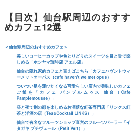
【目次】仙台駅周辺のおすす
めカフェ12選
＜仙台駅周辺のおすすめカフェ＞
美しいコーヒーカップや色とりどりのスイーツを目と舌で楽
しめる「ホシヤマ珈琲店 アエル店」
仙台の隠れ家的カフェと言えばこちら「カフェハヴントウィ
ーメットオーパス（cafe haven't we met opus）」
ついつい足を運びたくなる可愛らしい店内で美味しいカフェ
ご飯を「カフェ パンプルムゥス 仙台（Cafe
Pamplemousse）」
昼と夜で別の顔を楽しめるお洒落な紅茶専門店「リンクス紅
茶と洋酒の店（Tea&Cocktail LINKS）」
仙台で有名なフルーツショップ直営のフルーツパーラー「イ
タガキ プチヴェール（Petit Vert）」