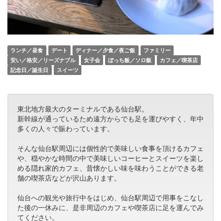
ランチ／昼食
デート
ディナー／夕食／夜ご飯
ファミリー
安い／格安／リーズナブル
女子会
ぼっち飯／ソロ飯
カフェ／喫茶店
記念日／誕生日
スイーツ
東北地方最大のターミナルである仙台駅。
新幹線が通っているため遠方からでも足を運びやすく、年中
多くの人々で賑わっています。
そんな仙台駅周辺には個性的で美味しい食事を頂けるカフェ
や、穏やかな時間の中で美味しいコーヒーとスイーツを楽し
める隠れ家的カフェ、昔懐かしい味を味わうことができる老
舗の喫茶店などが沢山あります。
仙台への観光や旅行中をはじめ、仙台駅周辺で用事をこなし
た後の一休みに、是非周辺のカフェや喫茶店に足を運んでみ
てください。