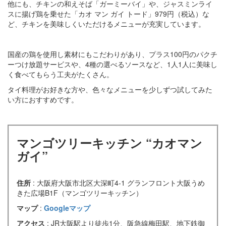
他にも、チキンの和えそば「ガーミーバイ」や、ジャスミンライ
スに揚げ鶏を乗せた「カオ マン ガイ トード」979円（税込）な
ど、チキンを美味しくいただけるメニューが充実しています。
国産の鶏を使用し素材にもこだわりがあり、プラス100円のパクチ
ーつけ放題サービスや、4種の選べるソースなど、1人1人に美味し
く食べてもらう工夫がたくさん。
タイ料理がお好きな方や、色々なメニューを少しずつ試してみた
い方におすすめです。
マンゴツリーキッチン “カオマン
ガイ”
住所
: 大阪府大阪市北区大深町4-1 グランフロント大阪うめ
きた広場B1F（マンゴツリーキッチン）
マップ
:
Googleマップ
アクセス
: JR大阪駅より徒歩1分、阪急線梅田駅、地下鉄御