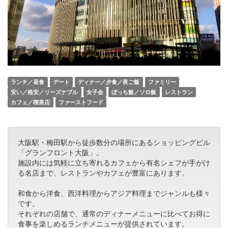
ランチ／昼食
デート
ディナー／夕食／夜ご飯
ファミリー
安い／格安／リーズナブル
女子会
ぼっち飯／ソロ飯
レストラン
カフェ／喫茶店
ファーストフード
大阪駅・梅田駅から徒歩数分の場所にあるショッピングビル
「グランフロント大阪」。
施設内には気軽に立ち寄れるカフェから有名シェフが手がけ
る名店まで、レストランやカフェが豊富にあります。
和食から洋食、西洋料理からアジア料理までジャンルも様々
です。
それぞれの店舗で、通常のディナーメニューに比べてお得に
食事を楽しめるランチメニューが提供されています。