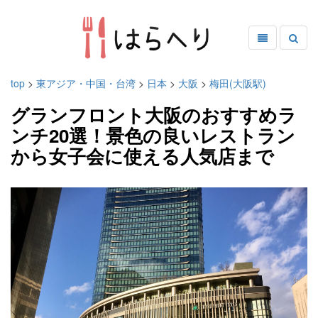
top
>
東アジア・中国・台湾
>
日本
>
大阪
>
梅田(大阪駅)
グランフロント大阪のおすすめラ
ンチ20選！景色の良いレストラン
から女子会に使える人気店まで