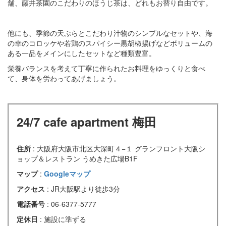
舗、藤井茶園のこだわりのほうじ茶は、どれもお替り自由です。
他にも、季節の天ぷらとこだわり汁物のシンプルなセットや、海
の幸のコロッケや若鶏のスパイシー黒胡椒揚げなどボリュームの
ある一品をメインにしたセットなど種類豊富。
栄養バランスを考えて丁寧に作られたお料理をゆっくりと食べ
て、身体を労わってあげましょう。
24/7 cafe apartment 梅田
住所
: 大阪府大阪市北区大深町４−１ グランフロント大阪シ
ョップ＆レストラン うめきた広場B1F
マップ
:
Googleマップ
アクセス
: JR大阪駅より徒歩3分
電話番号
: 06-6377-5777
定休日
: 施設に準ずる