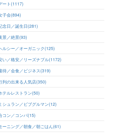
デート(1117)
女子会(894)
記念日／誕生日(281)
夜景／絶景(93)
ヘルシー／オーガニック(125)
安い／格安／リーズナブル(1172)
接待／会食／ビジネス(319)
行列の出来る人気店(350)
ホテルレストラン(50)
ミシュラン／ビブグルマン(12)
合コン／コンパ(15)
モーニング／朝食／朝ごはん(61)