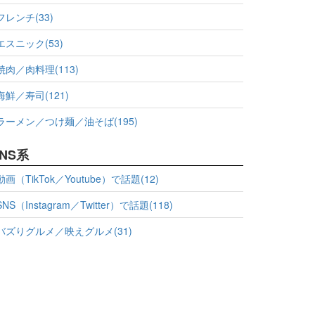
フレンチ(33)
エスニック(53)
焼肉／肉料理(113)
海鮮／寿司(121)
ラーメン／つけ麺／油そば(195)
NS系
動画（TikTok／Youtube）で話題(12)
SNS（Instagram／Twitter）で話題(118)
バズりグルメ／映えグルメ(31)