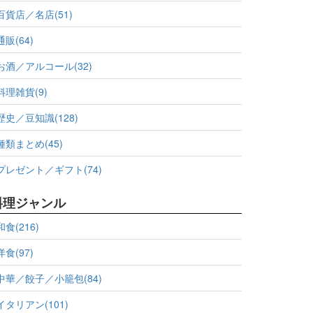
百貨店／名店(51)
通販(64)
お酒／アルコール(32)
料理雑貨(9)
歴史／豆知識(128)
種類まとめ(45)
プレゼント／ギフト(74)
料理ジャンル
和食(216)
洋食(97)
中華／餃子／小籠包(84)
イタリアン(101)