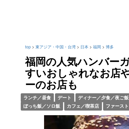
top
>
東アジア・中国・台湾
>
日本
>
福岡
>
博多
福岡の人気ハンバーガ
すいおしゃれなお店
ーのお店も
ランチ／昼食
デート
ディナー／夕食／夜ご飯
ぼっち飯／ソロ飯
カフェ／喫茶店
ファースト