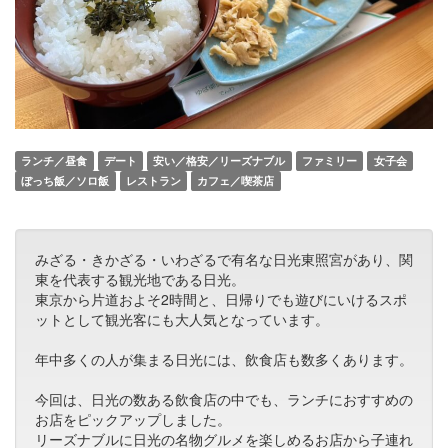
ランチ／昼食
デート
安い／格安／リーズナブル
ファミリー
女子会
ぼっち飯／ソロ飯
レストラン
カフェ／喫茶店
みざる・きかざる・いわざるで有名な日光東照宮があり、関
東を代表する観光地である日光。
東京から片道およそ2時間と、日帰りでも遊びにいけるスポ
ットとして観光客にも大人気となっています。
年中多くの人が集まる日光には、飲食店も数多くあります。
今回は、日光の数ある飲食店の中でも、ランチにおすすめの
お店をピックアップしました。
リーズナブルに日光の名物グルメを楽しめるお店から子連れ