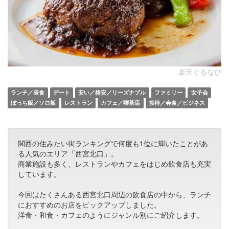
楽天ぐるなび
ランチ／昼食
デート
安い／格安／リーズナブル
ファミリー
女子会
ぼっち飯／ソロ飯
レストラン
カフェ／喫茶店
接待／会食／ビジネス
関西の住みたい街ランキングで何度も1位に輝いたことがあ
る人気のエリア「西宮北口」。
商業施設も多く、レストランやカフェをはじめ飲食店も充実
しています。
今回はたくさんある西宮北口周辺の飲食店の中から、ランチ
におすすめのお店をピックアップしました。
洋食・和食・カフェのようにジャンル別にご紹介します。