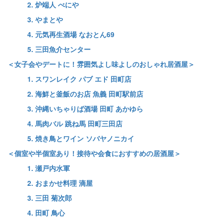
2. 炉端人 べにや
3. やまとや
4. 元気再生酒場 なおとん69
5. 三田魚介センター
＜女子会やデートに！雰囲気よし味よしのおしゃれ居酒屋＞
1. スワンレイク パブ エド 田町店
2. 海鮮と釜飯のお店 魚義 田町駅前店
3. 沖縄いちゃりば酒場 田町 あかゆら
4. 馬肉バル 跳ね馬 田町三田店
5. 焼き鳥とワイン ソバヤノニカイ
＜個室や半個室あり！接待や会食におすすめの居酒屋＞
1. 瀬戸内水軍
2. おまかせ料理 滴屋
3. 三田 菊次郎
4. 田町 鳥心