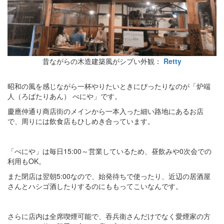
昔ながらの木造建築風がシブい外観：
Retty
昭和の風を感じながら一杯やりたいときにぴったりなのが「炉端
人（ろばたりあん） べにや」です。
慶應仲通り商店街のメインから一本入った細い路地にあるお店
で、周りには飲食店もひしめき合っています。
「べにや」は毎日15:00～営業しているため、昼飲みや0次会での
利用もOK。
また閉店は翌朝5:00なので、始発待ちで使ったり、近辺の居酒屋
さんとハシゴ酒したりするのにももってこいなんです。
さらに店内は全席喫煙可能で、吞兵衛さんだけでなく愛煙家の方