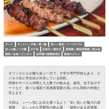
デート
ディナー／夕食／夜ご飯
安い／格安／リーズナブル
ぼっち飯／ソロ飯
女子会
記念日／誕生日
居酒屋／個室居酒屋／飲み会
接待／会食／ビジネス
吉田類の酒場放浪記
孤独のグルメ
オフィスビルが建ち並ぶ一方で、大学や専門学校もあり、ビ
ジネス街と学生街が共存している田町。
同僚やサークル仲間と大人数での飲み会、接待、女子会やデ
ートなど、様々な場面で居酒屋需要が高いのも田町の特徴と
言えます。
今回は、シーン別にお店を選べるよう「安い旨いが魅力の居
酒屋」「おしゃれな雰囲気の飲み屋」「個室がある居酒屋」