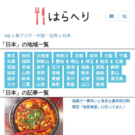
top
>
東アジア・中国・台湾
>
日本
「日本」の地域一覧
東京
秋田
北海道
神奈川
京都
奈良
大阪
千葉
兵庫
福岡
和歌山
愛知
岡山
埼玉
栃木
広島
茨城
宮城
岩手
石川
新潟
福島
群馬
静岡
滋賀
山梨
長野
長崎
沖縄
熊本
徳島
富山
福井
岐阜
高知
愛媛
香川
佐賀
宮崎
鹿児島
大分
三重
山形
鳥取
青森
山口
島根
「日本」の記事一覧
池袋で一番辛いと有名な激辛四川料
理店「知音食堂」に行ってきた！