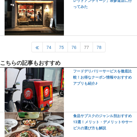
レッドアンティーク」表参道店に行
ってみた
74
75
76
77
78
こちらの記事もおすすめ
フードデリバリーサービスを徹底比
較！お得なクーポン情報やおすすめ
アプリも紹介♪
食品サブスクのジャンル別おすすめ
13選！メリット・デメリットやサー
ビスの選び方も解説