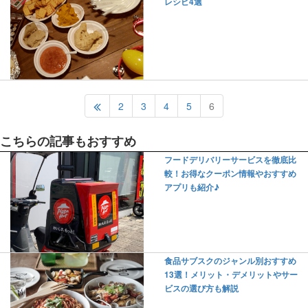
レシピ4選
2
3
4
5
6
こちらの記事もおすすめ
フードデリバリーサービスを徹底比
較！お得なクーポン情報やおすすめ
アプリも紹介♪
食品サブスクのジャンル別おすすめ
13選！メリット・デメリットやサー
ビスの選び方も解説