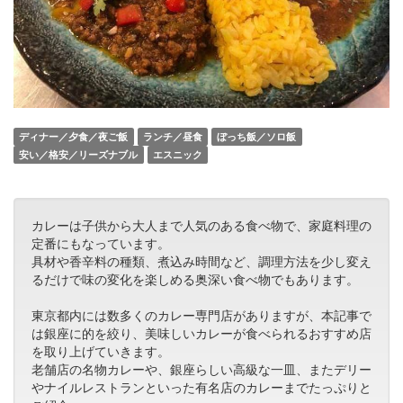
ディナー／夕食／夜ご飯
ランチ／昼食
ぼっち飯／ソロ飯
安い／格安／リーズナブル
エスニック
カレーは子供から大人まで人気のある食べ物で、家庭料理の
定番にもなっています。
具材や香辛料の種類、煮込み時間など、調理方法を少し変え
るだけで味の変化を楽しめる奥深い食べ物でもあります。
東京都内には数多くのカレー専門店がありますが、本記事で
は銀座に的を絞り、美味しいカレーが食べられるおすすめ店
を取り上げていきます。
老舗店の名物カレーや、銀座らしい高級な一皿、またデリー
やナイルレストランといった有名店のカレーまでたっぷりと