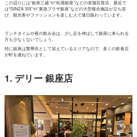
この辺りには”銀座三越”や”松屋銀座”などの老舗百貨店、最近で
は"GINZA SIX”や”東急プラザ銀座”などの大型複合施設が立ち並
び、観光客やファッションを楽しむ人で連日賑わっています。
ランチタイムや夜の飲み会は、少し足を伸ばして銀座に来られる
方も少なくないでしょう。
特に銀座は繁華街として栄えているエリアなので、多くの飲食店
が軒を連ねています。
1. デリー 銀座店