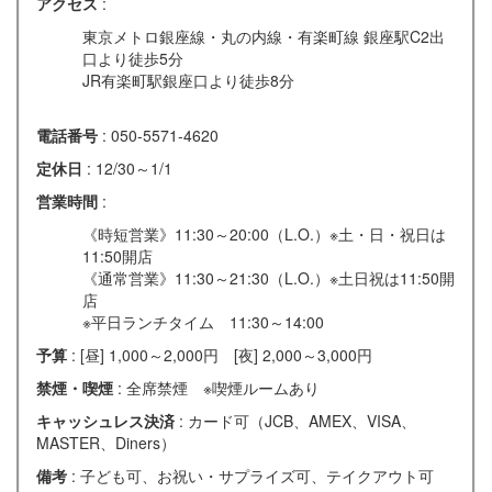
アクセス
:
東京メトロ銀座線・丸の内線・有楽町線 銀座駅C2出
口より徒歩5分
JR有楽町駅銀座口より徒歩8分
電話番号
: 050-5571-4620
定休日
: 12/30～1/1
営業時間
:
《時短営業》11:30～20:00（L.O.）※土・日・祝日は
11:50開店
《通常営業》11:30～21:30（L.O.）※土日祝は11:50開
店
※平日ランチタイム 11:30～14:00
予算
: [昼] 1,000～2,000円 [夜] 2,000～3,000円
禁煙・喫煙
: 全席禁煙 ※喫煙ルームあり
キャッシュレス決済
: カード可（JCB、AMEX、VISA、
MASTER、Diners）
備考
: 子ども可、お祝い・サプライズ可、テイクアウト可