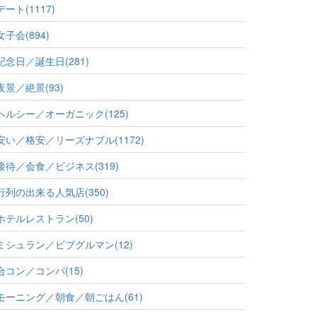
デート(1117)
女子会(894)
記念日／誕生日(281)
夜景／絶景(93)
ヘルシー／オーガニック(125)
安い／格安／リーズナブル(1172)
接待／会食／ビジネス(319)
行列の出来る人気店(350)
ホテルレストラン(50)
ミシュラン／ビブグルマン(12)
合コン／コンパ(15)
モーニング／朝食／朝ごはん(61)