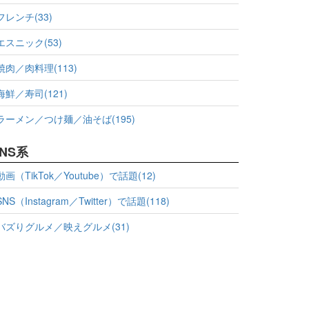
フレンチ(33)
エスニック(53)
焼肉／肉料理(113)
海鮮／寿司(121)
ラーメン／つけ麺／油そば(195)
NS系
動画（TikTok／Youtube）で話題(12)
SNS（Instagram／Twitter）で話題(118)
バズりグルメ／映えグルメ(31)