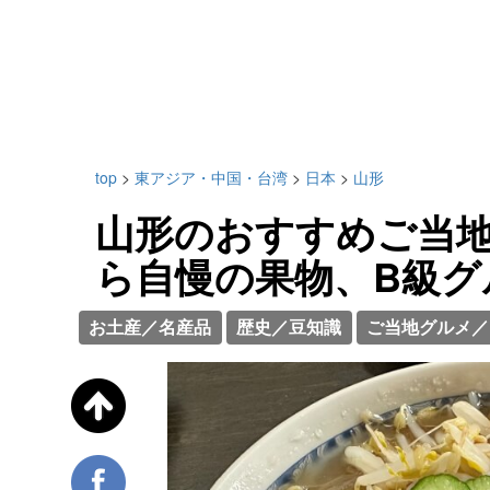
top
>
東アジア・中国・台湾
>
日本
>
山形
山形のおすすめご当地
ら自慢の果物、B級グ
お土産／名産品
歴史／豆知識
ご当地グルメ／