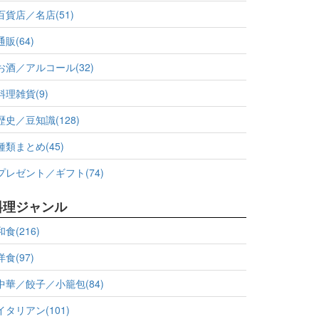
百貨店／名店(51)
通販(64)
お酒／アルコール(32)
料理雑貨(9)
歴史／豆知識(128)
種類まとめ(45)
プレゼント／ギフト(74)
料理ジャンル
和食(216)
洋食(97)
中華／餃子／小籠包(84)
イタリアン(101)