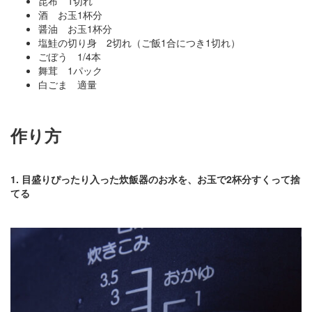
昆布 1切れ
酒 お玉1杯分
醤油 お玉1杯分
塩鮭の切り身 2切れ（ご飯1合につき1切れ）
ごぼう 1/4本
舞茸 1パック
白ごま 適量
作り方
1. 目盛りぴったり入った炊飯器のお水を、お玉で2杯分すくって捨
てる