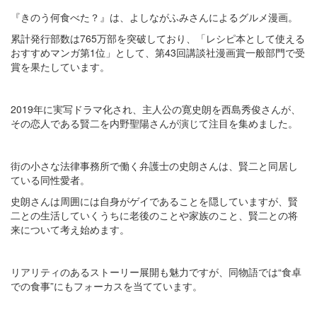
『きのう何食べた？』は、よしながふみさんによるグルメ漫画。
累計発行部数は765万部を突破しており、「レシピ本として使える
おすすめマンガ第1位」として、第43回講談社漫画賞一般部門で受
賞を果たしています。
2019年に実写ドラマ化され、主人公の寛史朗を西島秀俊さんが、
その恋人である賢二を内野聖陽さんが演じて注目を集めました。
街の小さな法律事務所で働く弁護士の史朗さんは、賢二と同居し
ている同性愛者。
史朗さんは周囲には自身がゲイであることを隠していますが、賢
二との生活していくうちに老後のことや家族のこと、賢二との将
来について考え始めます。
リアリティのあるストーリー展開も魅力ですが、同物語では“食卓
での食事”にもフォーカスを当てています。