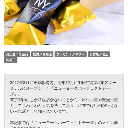
お土産／名産品
歴史／豆知識
プレゼント／ギフト
百貨店／名店
洋菓子
2017年3月に東京駅構内、同年12月に羽田空港第1旅客ター
ミナルにオープンした「ニューヨークパーフェクトチー
ズ」。
東京都内にしか常設店がないことから、出張土産や観光土産
としてじわじわと人気を博しており、現在では行列が絶えな
い人気店として知られています。
本記事では「ニューヨークパーフェクトチーズ」のメイン商
品3種を徹底的にレビュー。