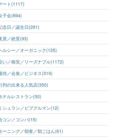
デート(1117)
女子会(894)
記念日／誕生日(281)
夜景／絶景(93)
ヘルシー／オーガニック(125)
安い／格安／リーズナブル(1172)
接待／会食／ビジネス(319)
行列の出来る人気店(350)
ホテルレストラン(50)
ミシュラン／ビブグルマン(12)
合コン／コンパ(15)
モーニング／朝食／朝ごはん(61)