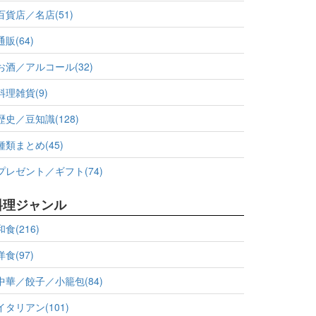
百貨店／名店(51)
通販(64)
お酒／アルコール(32)
料理雑貨(9)
歴史／豆知識(128)
種類まとめ(45)
プレゼント／ギフト(74)
料理ジャンル
和食(216)
洋食(97)
中華／餃子／小籠包(84)
イタリアン(101)