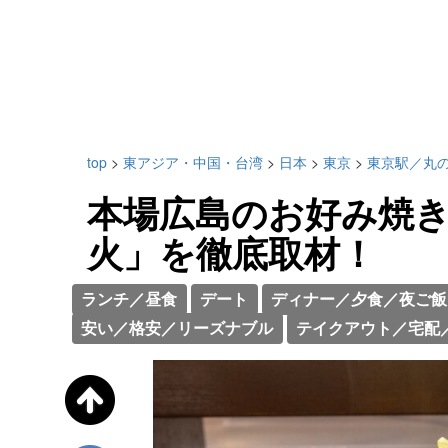
top
>
東アジア・中国・台湾
>
日本
>
東京
>
東京駅／丸
本場広島のお好み焼
火」を徹底取材！
ランチ／昼食
デート
ディナー／夕食／夜ご飯
安い／格安／リーズナブル
テイクアウト／宅配