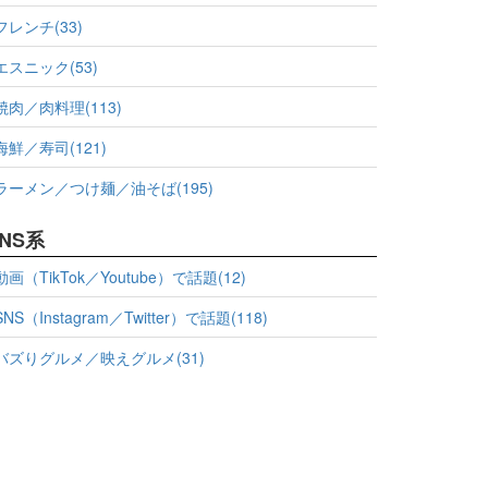
フレンチ(33)
エスニック(53)
焼肉／肉料理(113)
海鮮／寿司(121)
ラーメン／つけ麺／油そば(195)
NS系
動画（TikTok／Youtube）で話題(12)
SNS（Instagram／Twitter）で話題(118)
バズりグルメ／映えグルメ(31)