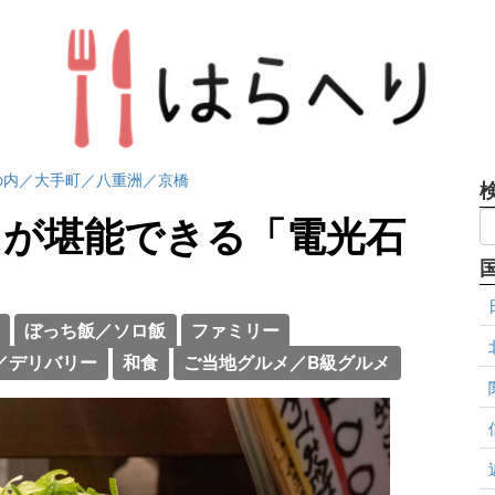
の内／大手町／八重洲／京橋
きが堪能できる「電光石
ぼっち飯／ソロ飯
ファミリー
／デリバリー
和食
ご当地グルメ／B級グルメ