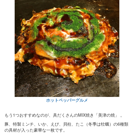
ホットペッパーグルメ
もう1つおすすめなのが、具だくさんのMIX焼き「美津の焼」 。
豚、特製ミンチ、いか、えび、貝柱、たこ（冬季は牡蠣）の6種類
の具材が入った豪華な一枚です。