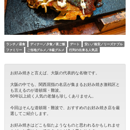
ランチ／昼食
ディナー／夕食／夜ご飯
デート
安い／格安／リーズナブル
ファミリー
ご当地グルメ／B級グルメ
行列の出来る人気店
お好み焼きと言えば、大阪の代表的な名物です。
大阪の中でも、関西屈指の名店が集まるお好み焼き激戦区と
も言えるのが道頓堀・難波。
50年以上続く人気の老舗も珍しくありません。
今回はそんな道頓堀・難波で、おすすめのお好み焼き店を厳
選してご紹介します。
お好み焼きはどこも似たようなものと思われるかもしれませ