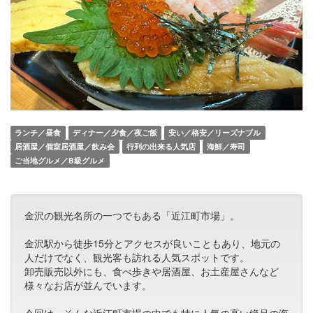
ランチ／昼食
ディナー／夕食／夜ご飯
安い／格安／リーズナブル
居酒屋／個室居酒屋／飲み会
行列の出来る人気店
海鮮／寿司
ご当地グルメ／B級グルメ
金沢の観光名所の一つでもある「近江町市場」。
金沢駅から徒歩15分とアクセスが良いこともあり、地元の
人だけでなく、観光客も訪れる人気スポットです。
卸売販売以外にも、食べ歩きや居酒屋、お土産屋さんなど
様々なお店が並んでいます。