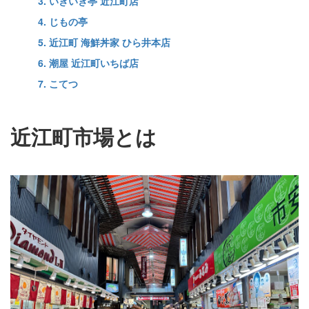
3. いきいき亭 近江町店
4. じもの亭
5. 近江町 海鮮丼家 ひら井本店
6. 潮屋 近江町いちば店
7. こてつ
近江町市場とは