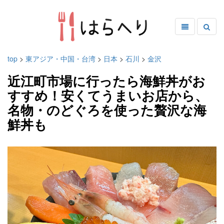
top
>
東アジア・中国・台湾
>
日本
>
石川
>
金沢
近江町市場に行ったら海鮮丼がお
すすめ！安くてうまいお店から、
名物・のどぐろを使った贅沢な海
鮮丼も