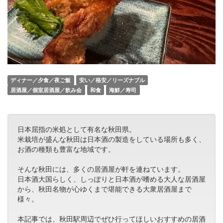
ディナー／夕食／夜ご飯
安い／格安／リーズナブル
居酒屋／個室居酒屋／飲み会
和食
海鮮／寿司
日本屈指の米処として有名な秋田県。
米栽培が盛んな秋田は日本酒の製造をしている場所も多く、
お酒の種類も豊富な地域です。
そんな秋田には、多くの居酒屋が軒を連ねています。
日本酒大国らしく、しっぽりと日本酒が嗜める大人な居酒屋
から、秋田名物が心ゆくまで堪能できる大衆居酒屋まで
様々。
本記事では、秋田駅周辺でぜひ行ってほしいおすすめの居酒