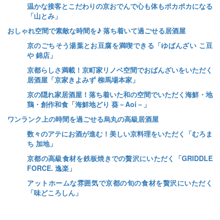
温かな接客とこだわりの京おでんで心も体もポカポカになる
「山とみ」
おしゃれ空間で素敵な時間を♪ 落ち着いて過ごせる居酒屋
京のごちそう湯葉とお豆腐を満喫できる「ゆばんざい こ豆
や 錦店」
京都らしさ満載！京町家リノベ空間でおばんざいをいただく
居酒屋「京家きよみず 柳馬場本家」
京の隠れ家居酒屋！落ち着いた和の空間でいただく海鮮・地
鶏・創作和食「海鮮地どり 葵－Aoi－」
ワンランク上の時間を過ごせる烏丸の高級居酒屋
数々のアテにお酒が進む！美しい京料理をいただく「むろま
ち 加地」
京都の高級食材を鉄板焼きでの贅沢にいただく「GRIDDLE
FORCE. 逸楽」
アットホームな雰囲気で京都の旬の食材を贅沢にいただく
「味どころしん」