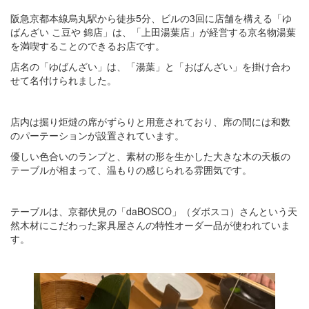
阪急京都本線烏丸駅から徒歩5分、ビルの3回に店舗を構える「ゆ
ばんざい こ豆や 錦店」は、「上田湯葉店」が経営する京名物湯葉
を満喫することのできるお店です。
店名の「ゆばんざい」は、「湯葉」と「おばんざい」を掛け合わ
せて名付けられました。
店内は掘り炬燵の席がずらりと用意されており、席の間には和数
のパーテーションが設置されています。
優しい色合いのランプと、素材の形を生かした大きな木の天板の
テーブルが相まって、温もりの感じられる雰囲気です。
テーブルは、京都伏見の「daBOSCO」（ダボスコ）さんという天
然木材にこだわった家具屋さんの特性オーダー品が使われていま
す。