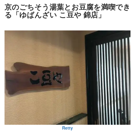
京のごちそう湯葉とお豆腐を満喫でき
る「ゆばんざい こ豆や 錦店」
Retty