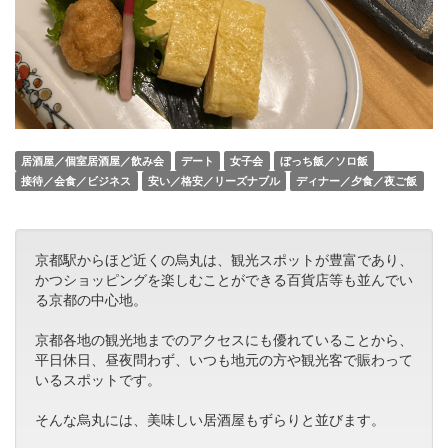
居酒屋／個室居酒屋／飲み会
デート
女子会
ぼっち飯／ソロ飯
接待／会食／ビジネス
安い／格安／リーズナブル
ディナー／夕食／夜ご飯
京都駅からほど近くの烏丸は、観光スポットが豊富であり、
かつショッピングを楽しむことができる百貨店等も並んでい
る京都の中心地。
京都各地の観光地までのアクセスにも優れていることから、
平日休日、昼夜問わず、いつも地元の方や観光客で賑わって
いるスポットです。
そんな烏丸には、美味しい居酒屋もずらりと並びます。