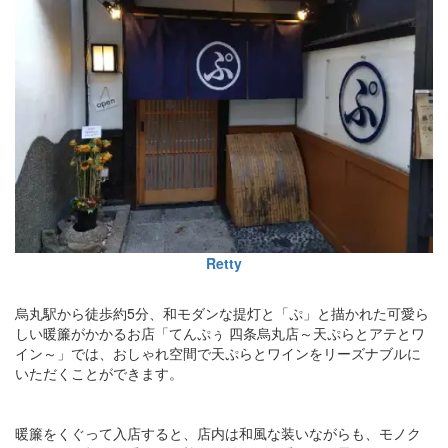
Retty
烏丸駅から徒歩約5分、和モダンな提灯と「ぷ」と描かれた可愛ら
しい暖簾がかかるお店「てんぷぅ 四条烏丸店～天ぷらとアテとワ
イン～」では、おしゃれ空間で天ぷらとワインをリーズナブルに
いただくことができます。
暖簾をくぐって入店すると、店内は和風な装いながらも、モノク