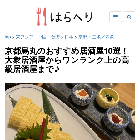
top
>
東アジア・中国・台湾
>
日本
>
京都
>
三条／四条
京都烏丸のおすすめ居酒屋10選！
大衆居酒屋からワンランク上の高
級居酒屋まで♪