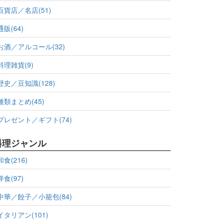
百貨店／名店(51)
通販(64)
お酒／アルコール(32)
料理雑貨(9)
歴史／豆知識(128)
種類まとめ(45)
プレゼント／ギフト(74)
料理ジャンル
和食(216)
洋食(97)
中華／餃子／小籠包(84)
イタリアン(101)