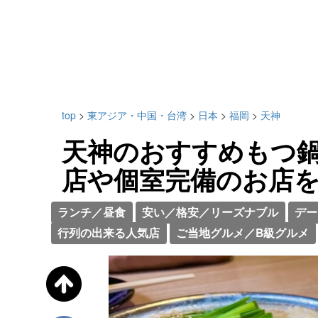
top
>
東アジア・中国・台湾
>
日本
>
福岡
>
天神
天神のおすすめもつ鍋
店や個室完備のお店を
ランチ／昼食
安い／格安／リーズナブル
デー
行列の出来る人気店
ご当地グルメ／B級グルメ