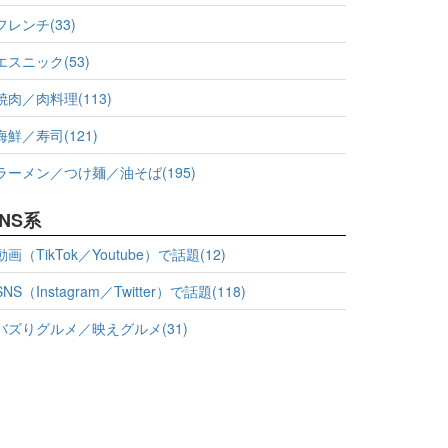
フレンチ(33)
エスニック(53)
焼肉／肉料理(113)
海鮮／寿司(121)
ラーメン／つけ麺／油そば(195)
NS系
動画（TikTok／Youtube）で話題(12)
SNS（Instagram／Twitter）で話題(118)
バズりグルメ／映えグルメ(31)