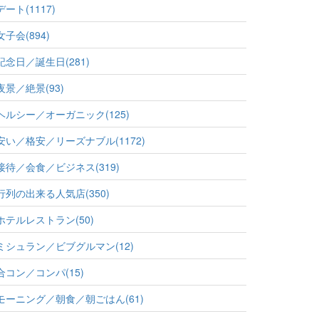
デート(1117)
女子会(894)
記念日／誕生日(281)
夜景／絶景(93)
ヘルシー／オーガニック(125)
安い／格安／リーズナブル(1172)
接待／会食／ビジネス(319)
行列の出来る人気店(350)
ホテルレストラン(50)
ミシュラン／ビブグルマン(12)
合コン／コンパ(15)
モーニング／朝食／朝ごはん(61)