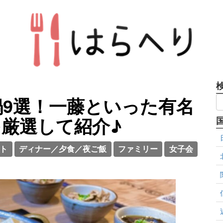
9選！一藤といった有名
厳選して紹介♪
ト
ディナー／夕食／夜ご飯
ファミリー
女子会