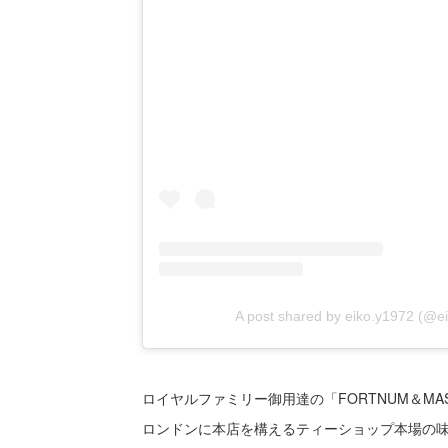
A post shared by eiko.y1972 (@e
ロイヤルファミリー御用達の「FORTNUM＆MA
ロンドンに本店を構えるティーショップ本場の