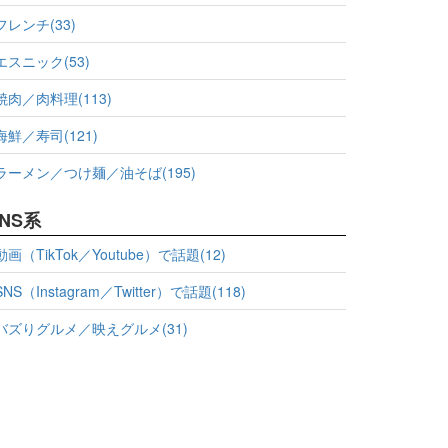
フレンチ(33)
エスニック(53)
焼肉／肉料理(113)
海鮮／寿司(121)
ラーメン／つけ麺／油そば(195)
NS系
動画（TikTok／Youtube）で話題(12)
SNS（Instagram／Twitter）で話題(118)
バズりグルメ／映えグルメ(31)