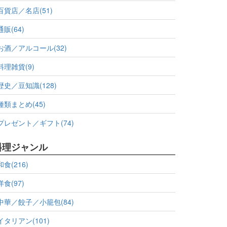
百貨店／名店(51)
通販(64)
お酒／アルコール(32)
料理雑貨(9)
歴史／豆知識(128)
種類まとめ(45)
プレゼント／ギフト(74)
料理ジャンル
和食(216)
洋食(97)
中華／餃子／小籠包(84)
イタリアン(101)