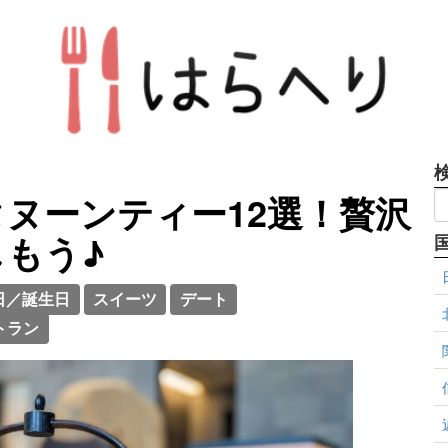
ヌーンティー12選！贅沢
もう♪
日／誕生日
スイーツ
デート
トラン