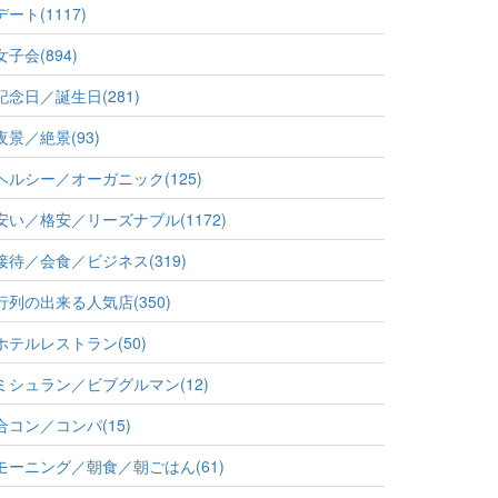
デート(1117)
女子会(894)
記念日／誕生日(281)
夜景／絶景(93)
ヘルシー／オーガニック(125)
安い／格安／リーズナブル(1172)
接待／会食／ビジネス(319)
行列の出来る人気店(350)
ホテルレストラン(50)
ミシュラン／ビブグルマン(12)
合コン／コンパ(15)
モーニング／朝食／朝ごはん(61)