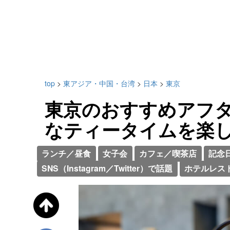
top
>
東アジア・中国・台湾
>
日本
>
東京
東京のおすすめアフタ
なティータイムを楽し
ランチ／昼食
女子会
カフェ／喫茶店
記念
SNS（Instagram／Twitter）で話題
ホテルレス