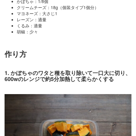
かぼちゃ：1/8個
クリームチーズ：18g（個装タイプ1個分）
マヨネーズ：大さじ1
レーズン：適量
くるみ：適量
胡椒：少々
作り方
1. かぼちゃのワタと種を取り除いて一口大に切り、
600wのレンジで約5分加熱して柔らかくする