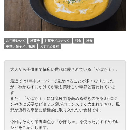
お手軽レシピ
洋菓子
お菓子／スナック
和食
洋食
中華／餃子／小籠包
おすすめ食材
大人から子供まで幅広い世代に愛されている「かぼちゃ」。
最近では1年中スーパーで見かけることが多くなりました
が、秋から冬にかけてが最も美味しい季節と言われていま
す。
また、「かぼちゃ」には免疫力を高める働きのあるβカロテ
ンや体に必要なビタミン類がバランスよく含まれており、風
邪が流行る季節に積極的に取り入れたい食材です。
今回はそんな栄養満点な「かぼちゃ」を使ったおすすめのレ
シピをご紹介します。