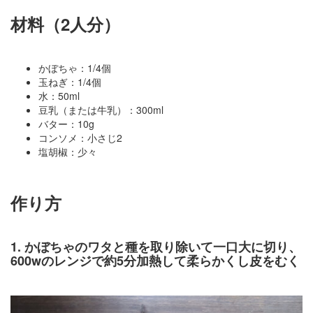
材料（2人分）
かぼちゃ：1/4個
玉ねぎ：1/4個
水：50ml
豆乳（または牛乳）：300ml
バター：10g
コンソメ：小さじ2
塩胡椒：少々
作り方
1. かぼちゃのワタと種を取り除いて一口大に切り、
600wのレンジで約5分加熱して柔らかくし皮をむく