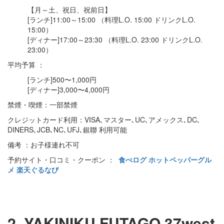
【月～土、祝日、祝前日】
[ランチ]11:00～15:00 （料理L.O. 15:00 ドリンクL.O.
15:00）
[ディナー]17:00～23:30 （料理L.O. 23:00 ドリンクL.O.
23:00）
平均予算 ：
[ランチ]500〜1,000円
[ディナー]3,000〜4,000円
禁煙・喫煙：一部禁煙
クレジットカード利用：VISA､マスター､UC､アメックス､DC､
DINERS､JCB､NC､UFJ､銀聯 利用可能
備考 ：お子様連れ不可
予約サイト・口コミ・クーポン ：
食べログ
ホットペッパーグル
メ
楽天ぐるなび
2. YAKINIKU FUTAGO 37west