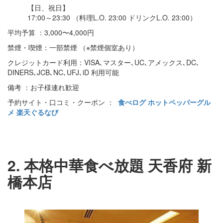
【日、祝日】
17:00～23:30 （料理L.O. 23:00 ドリンクL.O. 23:00）
平均予算 ：3,000〜4,000円
禁煙・喫煙：一部禁煙 （※禁煙個室あり）
クレジットカード利用：VISA､マスター､UC､アメックス､DC､
DINERS､JCB､NC､UFJ､iD 利用可能
備考 ：お子様連れ歓迎
予約サイト・口コミ・クーポン ：
食べログ
ホットペッパーグル
メ
楽天ぐるなび
2. 本格中華食べ放題 天香府 新
橋本店