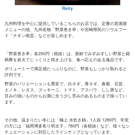
Retty
九州料理を中心に提供しているこちらのお店では、定番の居酒屋
メニューの他、九州名物「野菜巻き串」や宮崎県民のソウルフー
ド「チキン南蛮」などが楽しめます。
「野菜巻き串」各250円（税抜）は、新鮮でみずみずしい野菜と銘
柄豚を炭火でじっくりと焼き上げる、食べ応えのある逸品です。
ボリューミーで満足感たっぷりなのに、野菜もしっかり取れると
評判です。
野菜のバリエーションも豊富で、白ネギ、青ネギ、春菊、豆苗、
エノキ、レタス、ズッキーニ、トマト、アスパラ、しし唐など、
甘みの強いものからお酒に合う少し苦みのあるものまで揃ってい
ます。
その他、温まりたい冬には「極上 水炊き鍋」1人前 1280円、辛党
の方には「福岡博多炙り明太子」780円（各税抜）など、様々なシ
チュエーションに対応したラインナップとなっています。