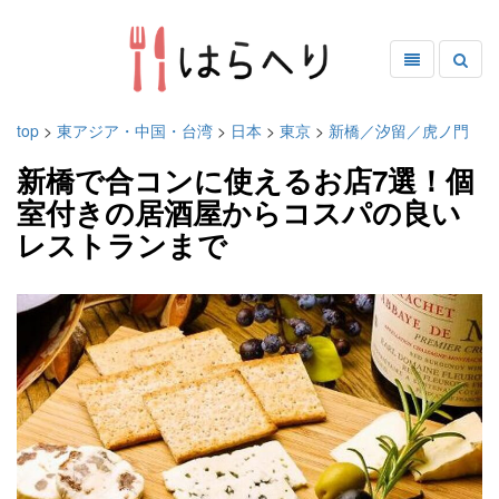
top
>
東アジア・中国・台湾
>
日本
>
東京
>
新橋／汐留／虎ノ門
新橋で合コンに使えるお店7選！個
室付きの居酒屋からコスパの良い
レストランまで