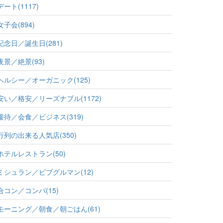
デート(1117)
女子会(894)
記念日／誕生日(281)
夜景／絶景(93)
ヘルシー／オーガニック(125)
安い／格安／リーズナブル(1172)
接待／会食／ビジネス(319)
行列の出来る人気店(350)
ホテルレストラン(50)
ミシュラン／ビブグルマン(12)
合コン／コンパ(15)
モーニング／朝食／朝ごはん(61)