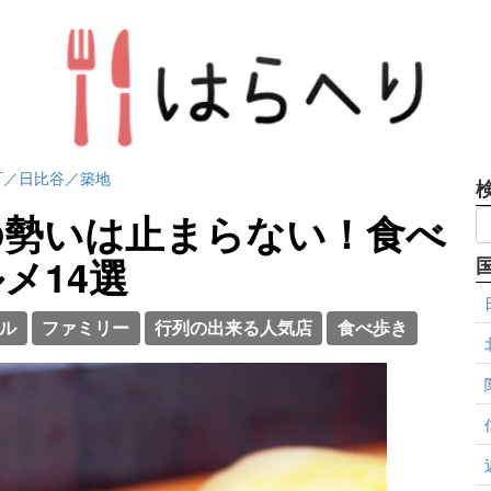
町／日比谷／築地
の勢いは止まらない！食べ
メ14選
ル
ファミリー
行列の出来る人気店
食べ歩き