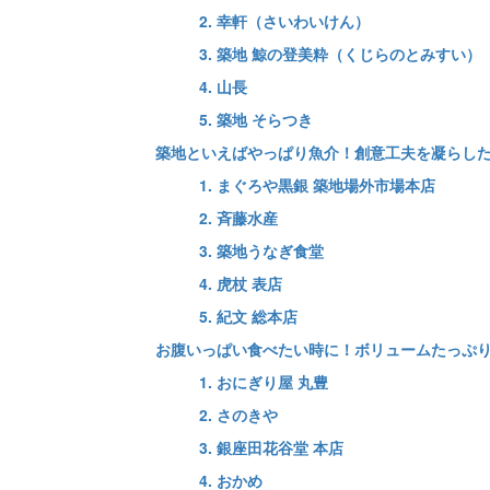
2. 幸軒（さいわいけん）
3. 築地 鯨の登美粋（くじらのとみすい）
4. 山長
5. 築地 そらつき
築地といえばやっぱり魚介！創意工夫を凝らし
1. まぐろや黒銀 築地場外市場本店
2. 斉藤水産
3. 築地うなぎ食堂
4. 虎杖 表店
5. 紀文 総本店
お腹いっぱい食べたい時に！ボリュームたっぷ
1. おにぎり屋 丸豊
2. さのきや
3. 銀座田花谷堂 本店
4. おかめ