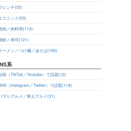
フレンチ(33)
エスニック(53)
焼肉／肉料理(113)
海鮮／寿司(121)
ラーメン／つけ麺／油そば(195)
NS系
動画（TikTok／Youtube）で話題(12)
SNS（Instagram／Twitter）で話題(118)
バズりグルメ／映えグルメ(31)