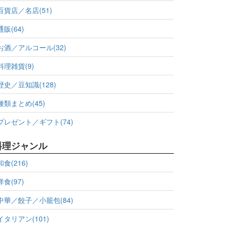
百貨店／名店(51)
通販(64)
お酒／アルコール(32)
料理雑貨(9)
歴史／豆知識(128)
種類まとめ(45)
プレゼント／ギフト(74)
料理ジャンル
和食(216)
洋食(97)
中華／餃子／小籠包(84)
イタリアン(101)