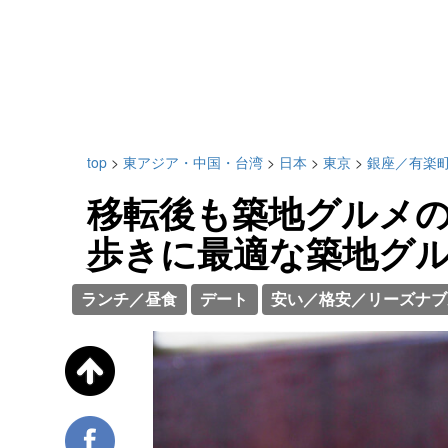
top
>
東アジア・中国・台湾
>
日本
>
東京
>
銀座／有楽
移転後も築地グルメ
歩きに最適な築地グル
ランチ／昼食
デート
安い／格安／リーズナブ