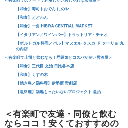
＜有楽町でのデートで利用したいおしゃれな居酒屋＞
【和食】寿司トおでん にのや
【和食】えどわん
【和食】一角 HIBIYA CENTRAL MARKET
【イタリアン／ワインバー】トラットリア・チャオ
【ポルトガル料理／バル】マヌエル タスカ ド ターリョ 丸
の内店
＜有楽町で上司と飲むなら！雰囲気とコスパが良い居酒屋＞
【和食】三代目 文治 日比谷本店
【和食】くすの木
【焼き鳥／鶏料理】伊勢廣 帝劇店
【魚料理】築地もったいないプロジェクト 魚治
＜有楽町で友達・同僚と飲む
ならココ！安くておすすめの