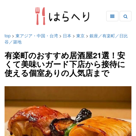
top
>
東アジア・中国・台湾
>
日本
>
東京
>
銀座／有楽町／日比
谷／築地
有楽町のおすすめ居酒屋21選！安
くて美味いガード下店から接待に
使える個室ありの人気店まで