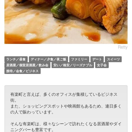
Retty
ランチ／昼食
ディナー／夕食／夜ご飯
ファミリー
デート
スイーツ
居酒屋／個室居酒屋／飲み会
安い／格安／リーズナブル
女子会
接待／会食／ビジネス
有楽町と言えば、多くのオフィスが集積しているビジネス
街。
また、ショッピングスポットや映画館もあるため、連日多く
の人で賑わっています。
そんな有楽町は、様々なシーンで訪れたくなる居酒屋やダイ
ニングバーも豊富です。