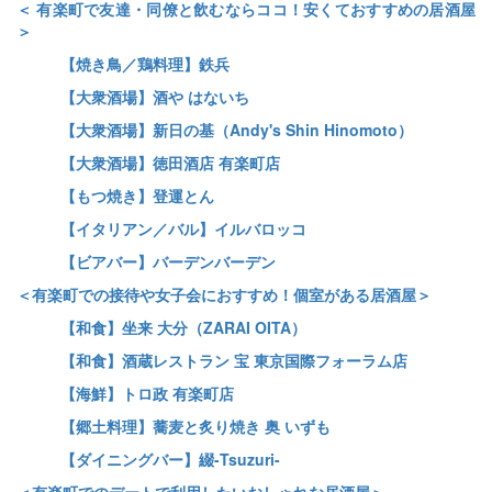
＜
有楽町で友達・同僚と飲むならココ！安くておすすめの居酒屋
＞
【焼き鳥／鶏料理】鉄兵
【大衆酒場】酒や はないち
【大衆酒場】新日の基（Andy's Shin Hinomoto）
【大衆酒場】徳田酒店 有楽町店
【もつ焼き】登運とん
【イタリアン／バル】イルバロッコ
【ビアバー】バーデンバーデン
＜有楽町での接待や女子会におすすめ！個室がある居酒屋＞
【和食】坐来 大分（ZARAI OITA）
【和食】酒蔵レストラン 宝 東京国際フォーラム店
【海鮮】トロ政 有楽町店
【郷土料理】蕎麦と炙り焼き 奥 いずも
【ダイニングバー】綴-Tsuzuri-