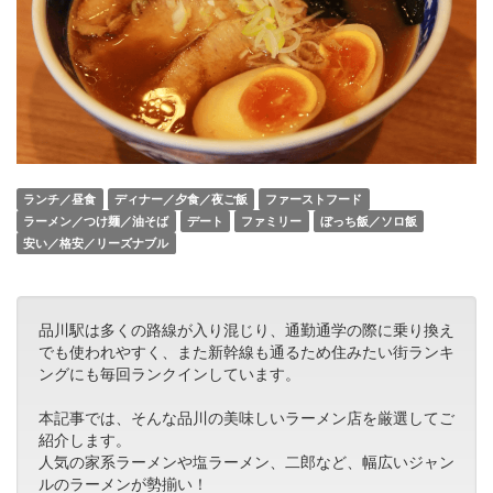
ランチ／昼食
ディナー／夕食／夜ご飯
ファーストフード
ラーメン／つけ麺／油そば
デート
ファミリー
ぼっち飯／ソロ飯
安い／格安／リーズナブル
品川駅は多くの路線が入り混じり、通勤通学の際に乗り換え
でも使われやすく、また新幹線も通るため住みたい街ランキ
ングにも毎回ランクインしています。
本記事では、そんな品川の美味しいラーメン店を厳選してご
紹介します。
人気の家系ラーメンや塩ラーメン、二郎など、幅広いジャン
ルのラーメンが勢揃い！