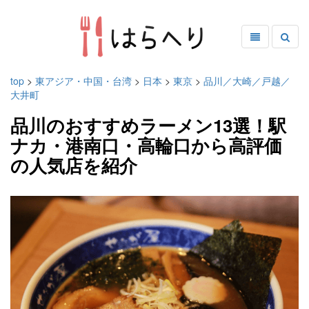
top
>
東アジア・中国・台湾
>
日本
>
東京
>
品川／大崎／戸越／
大井町
品川のおすすめラーメン13選！駅
ナカ・港南口・高輪口から高評価
の人気店を紹介