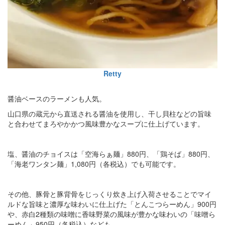
Retty
醤油ベースのラーメンも人気。
山口県の蔵元から直送される醤油を使用し、干し貝柱などの旨味
と合わせてまろやかかつ風味豊かなスープに仕上げています。
塩、醤油のチョイスは「空海らぁ麺」880円、「鶏そば」880円、
「海老ワンタン麺」1,080円（各税込）でも可能です。
その他、豚骨と豚背骨をじっくり炊き上げ入荷させることでマイ
ルドな旨味と濃厚な味わいに仕上げた「とんこつらーめん」900円
や、赤白2種類の味噌に香味野菜の風味が豊かな味わいの「味噌ら
ーめん」950円（各税込）なども。