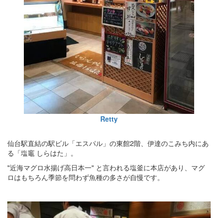
Retty
仙台駅直結の駅ビル「エスパル」の東館2階、伊達のこみち内にあ
る「塩竈 しらはた」。
"近海マグロ水揚げ高日本一" と言われる塩釜に本店があり、マグ
ロはもちろん季節を問わず魚種の多さが自慢です。