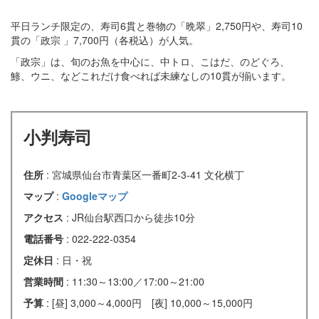
平日ランチ限定の、寿司6貫と巻物の「晩翠」2,750円や、寿司10
貫の「政宗 」7,700円（各税込）が人気。
「政宗」は、旬のお魚を中心に、中トロ、こはだ、のどぐろ、
鯵、ウニ、などこれだけ食べれば未練なしの10貫が揃います。
小判寿司
住所
: 宮城県仙台市青葉区一番町2-3-41 文化横丁
マップ
:
Googleマップ
アクセス
: JR仙台駅西口から徒歩10分
電話番号
: 022-222-0354
定休日
: 日・祝
営業時間
: 11:30～13:00／17:00～21:00
予算
: [昼] 3,000～4,000円 [夜] 10,000～15,000円