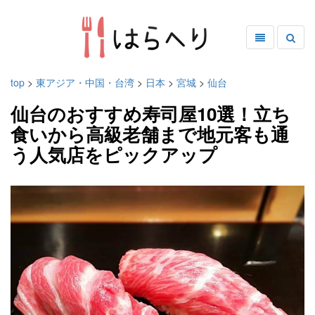
top
>
東アジア・中国・台湾
>
日本
>
宮城
>
仙台
仙台のおすすめ寿司屋10選！立ち
食いから高級老舗まで地元客も通
う人気店をピックアップ