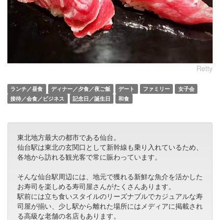
Retty
ランチ／昼食
ディナー／夕食／夜ご飯
デート
ファミリー
女子会
接待／会食／ビジネス
記念日／誕生日
和食
東北地方最大の都市である仙台。
仙台駅は東北の玄関口として新幹線も乗り入れているため、
各地から訪れる観光客で常に賑わっています。
そんな仙台駅周辺には、地元で獲れる新鮮な魚介を活かした
お寿司を楽しめる寿司屋さんがたくさんあります。
駅前には立ち食いスタイルのリーズナブルでカジュアルな寿
司屋が揃い、少し駅から離れた場所にはメディアに掲載され
る高級な老舗の名店もあります。