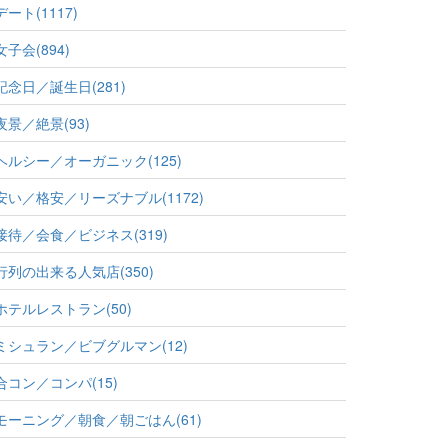
デート(1117)
女子会(894)
記念日／誕生日(281)
夜景／絶景(93)
ヘルシー／オーガニック(125)
安い／格安／リーズナブル(1172)
接待／会食／ビジネス(319)
行列の出来る人気店(350)
ホテルレストラン(50)
ミシュラン／ビブグルマン(12)
合コン／コンパ(15)
モーニング／朝食／朝ごはん(61)