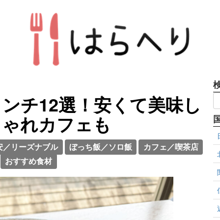
ンチ12選！安くて美味し
しゃれカフェも
安／リーズナブル
ぼっち飯／ソロ飯
カフェ／喫茶店
おすすめ食材