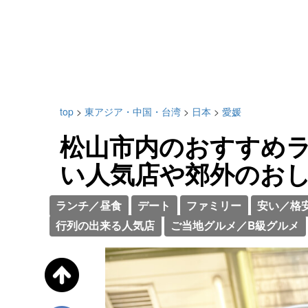
top
>
東アジア・中国・台湾
>
日本
>
愛媛
松山市内のおすすめラ
い人気店や郊外のお
ランチ／昼食
デート
ファミリー
安い／格
行列の出来る人気店
ご当地グルメ／B級グルメ