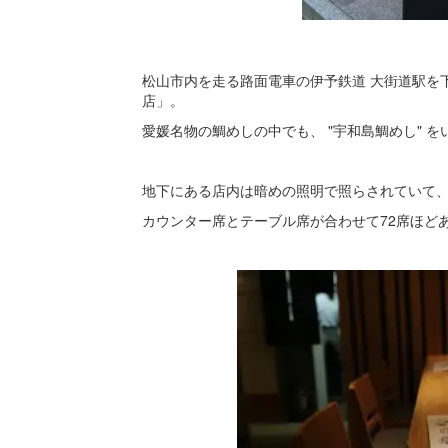
松山市内を走る路面電車の伊予鉄道 大街道駅を
店」。
愛媛名物の鯛めしの中でも、 "宇和島鯛めし" 
地下にある店内は暗めの照明で照らされていて
カウンター席とテーブル席が合わせて72席ほど