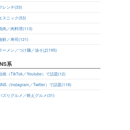
フレンチ(33)
エスニック(53)
焼肉／肉料理(113)
海鮮／寿司(121)
ラーメン／つけ麺／油そば(195)
NS系
動画（TikTok／Youtube）で話題(12)
SNS（Instagram／Twitter）で話題(118)
バズりグルメ／映えグルメ(31)