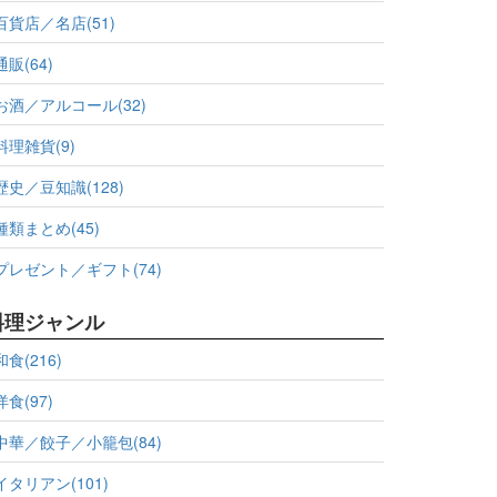
百貨店／名店(51)
通販(64)
お酒／アルコール(32)
料理雑貨(9)
歴史／豆知識(128)
種類まとめ(45)
プレゼント／ギフト(74)
料理ジャンル
和食(216)
洋食(97)
中華／餃子／小籠包(84)
イタリアン(101)