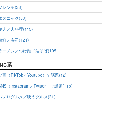
フレンチ(33)
エスニック(53)
焼肉／肉料理(113)
海鮮／寿司(121)
ラーメン／つけ麺／油そば(195)
NS系
動画（TikTok／Youtube）で話題(12)
SNS（Instagram／Twitter）で話題(118)
バズりグルメ／映えグルメ(31)