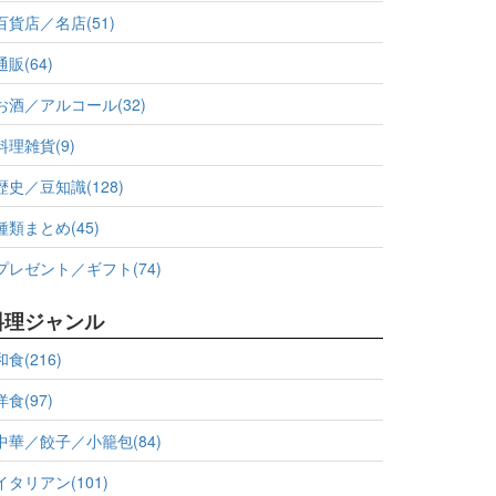
百貨店／名店(51)
通販(64)
お酒／アルコール(32)
料理雑貨(9)
歴史／豆知識(128)
種類まとめ(45)
プレゼント／ギフト(74)
料理ジャンル
和食(216)
洋食(97)
中華／餃子／小籠包(84)
イタリアン(101)