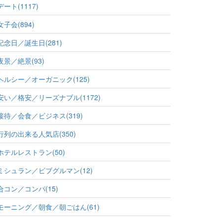
デート(1117)
女子会(894)
記念日／誕生日(281)
夜景／絶景(93)
ヘルシー／オーガニック(125)
安い／格安／リーズナブル(1172)
接待／会食／ビジネス(319)
行列の出来る人気店(350)
ホテルレストラン(50)
ミシュラン／ビブグルマン(12)
合コン／コンパ(15)
モーニング／朝食／朝ごはん(61)