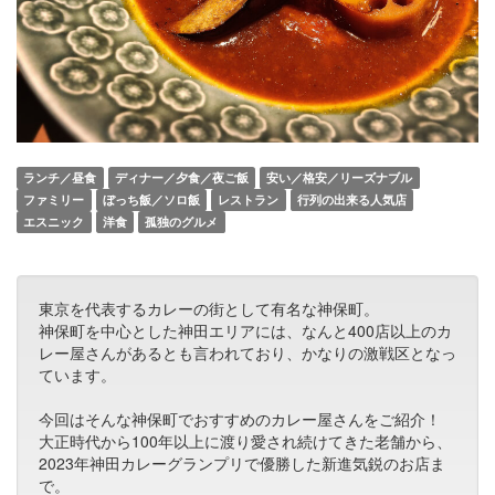
ランチ／昼食
ディナー／夕食／夜ご飯
安い／格安／リーズナブル
ファミリー
ぼっち飯／ソロ飯
レストラン
行列の出来る人気店
エスニック
洋食
孤独のグルメ
東京を代表するカレーの街として有名な神保町。
神保町を中心とした神田エリアには、なんと400店以上のカ
レー屋さんがあるとも言われており、かなりの激戦区となっ
ています。
今回はそんな神保町でおすすめのカレー屋さんをご紹介！
大正時代から100年以上に渡り愛され続けてきた老舗から、
2023年神田カレーグランプリで優勝した新進気鋭のお店ま
で。