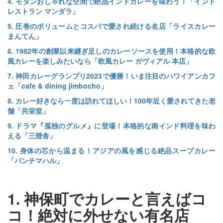
4. モダンおしゃれな空間で絶品インドカレーを味わう！「インド
レストラン マンダラ」
5. 圧巻のボリュームとコスパで愛され続ける名店「ライスカレー
まんてん」
6. 1982年の創業以来継ぎ足しのカレーソースを使用！本格的な欧
風カレーを楽しみたいなら「欧風カレー ガヴィアル 本店」
7. 神田カレーグランプリ2023で優勝！いま注目のハワイアンカフ
ェ「cafe & dining jimbocho」
8. カレー好きなら一度は訪れてほしい！100年近く愛されてきた老
舗「共栄堂」
9. ドラマ『孤独のグルメ』に登場！本格的な南インド料理を味わ
える「三燈舎」
10. 身体の芯から温まる！アジアの風を感じる絶品スープカレー
「パンチマハル」
1. 神保町でカレーと言えばコ
コ！絶対に外せない有名店