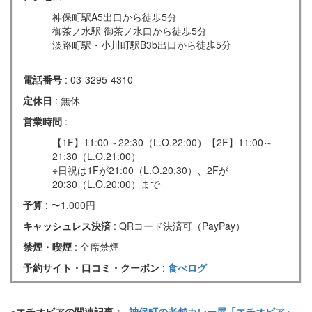
神保町駅A5出口から徒歩5分
御茶ノ水駅 御茶ノ水口から徒歩5分
淡路町駅・小川町駅B3b出口から徒歩5分
電話番号
: 03-3295-4310
定休日
: 無休
営業時間
:
【1F】11:00～22:30（L.O.22:00）【2F】11:00～
21:30（L.O.21:00）
※日祝は1Fが21:00（L.O.20:30）、2Fが
20:30（L.O.20:00）まで
予算
: 〜1,000円
キャッシュレス決済
: QRコード決済可（PayPay）
禁煙・喫煙
: 全席禁煙
予約サイト・口コミ・クーポン
:
食べログ
※エチオピアの関連記事：
神保町の老舗カレー屋「エチオピア」