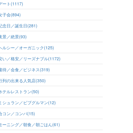
デート(1117)
女子会(894)
記念日／誕生日(281)
夜景／絶景(93)
ヘルシー／オーガニック(125)
安い／格安／リーズナブル(1172)
接待／会食／ビジネス(319)
行列の出来る人気店(350)
ホテルレストラン(50)
ミシュラン／ビブグルマン(12)
合コン／コンパ(15)
モーニング／朝食／朝ごはん(61)