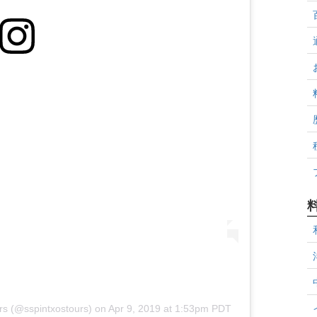
urs (@sspintxostours)
on
Apr 9, 2019 at 1:53pm PDT