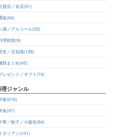
百貨店／名店(51)
通販(64)
お酒／アルコール(32)
料理雑貨(9)
歴史／豆知識(128)
種類まとめ(45)
プレゼント／ギフト(74)
料理ジャンル
和食(216)
洋食(97)
中華／餃子／小籠包(84)
イタリアン(101)