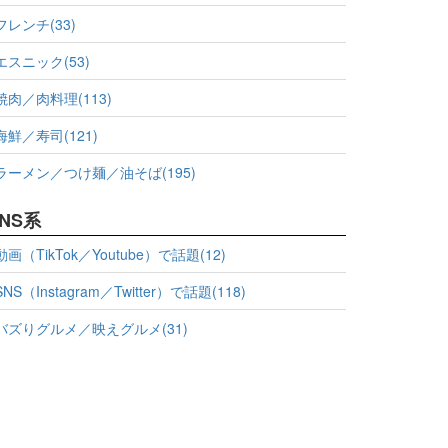
フレンチ(33)
エスニック(53)
焼肉／肉料理(113)
海鮮／寿司(121)
ラーメン／つけ麺／油そば(195)
NS系
動画（TikTok／Youtube）で話題(12)
SNS（Instagram／Twitter）で話題(118)
バズりグルメ／映えグルメ(31)