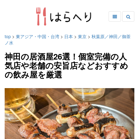
top
>
東アジア・中国・台湾
>
日本
>
東京
>
秋葉原／神田／御茶
ノ水
神田の居酒屋26選！個室完備の人
気店や老舗の安旨店などおすすめ
の飲み屋を厳選