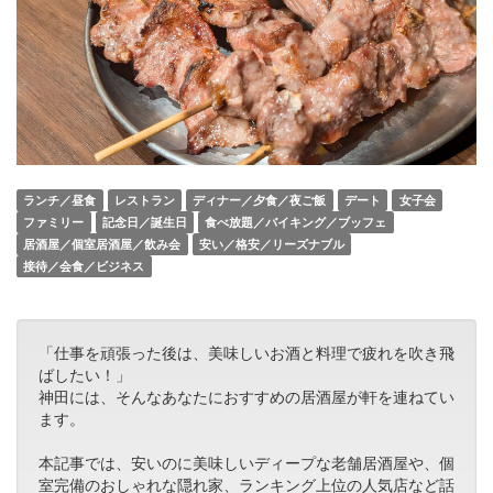
ランチ／昼食
レストラン
ディナー／夕食／夜ご飯
デート
女子会
ファミリー
記念日／誕生日
食べ放題／バイキング／ブッフェ
居酒屋／個室居酒屋／飲み会
安い／格安／リーズナブル
接待／会食／ビジネス
「仕事を頑張った後は、美味しいお酒と料理で疲れを吹き飛
ばしたい！」
神田には、そんなあなたにおすすめの居酒屋が軒を連ねてい
ます。
本記事では、安いのに美味しいディープな老舗居酒屋や、個
室完備のおしゃれな隠れ家、ランキング上位の人気店など話