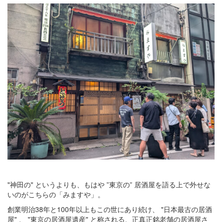
"神田の" というよりも、もはや ”東京の” 居酒屋を語る上で外せな
いのがこちらの「みますや」。
創業明治38年と100年以上もこの世にあり続け、 "日本最古の居酒
屋" 、 "東京の居酒屋遺産" と称される、正真正銘老舗の居酒屋さ