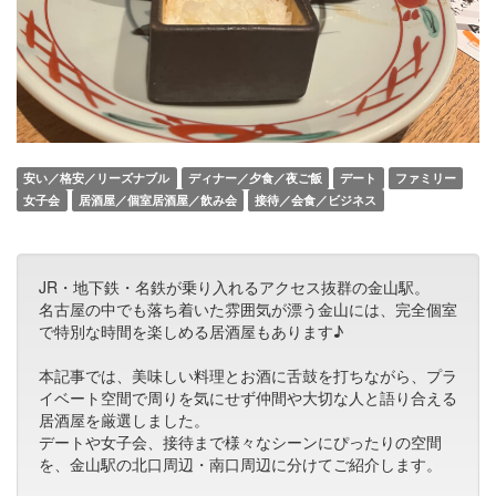
安い／格安／リーズナブル
ディナー／夕食／夜ご飯
デート
ファミリー
女子会
居酒屋／個室居酒屋／飲み会
接待／会食／ビジネス
JR・地下鉄・名鉄が乗り入れるアクセス抜群の金山駅。
名古屋の中でも落ち着いた雰囲気が漂う金山には、完全個室
で特別な時間を楽しめる居酒屋もあります♪
本記事では、美味しい料理とお酒に舌鼓を打ちながら、プラ
イベート空間で周りを気にせず仲間や大切な人と語り合える
居酒屋を厳選しました。
デートや女子会、接待まで様々なシーンにぴったりの空間
を、金山駅の北口周辺・南口周辺に分けてご紹介します。