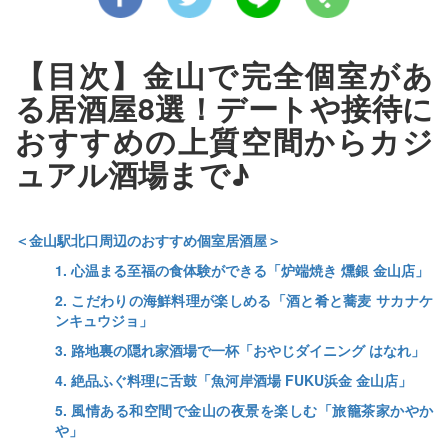
【目次】金山で完全個室があ
る居酒屋8選！デートや接待に
おすすめの上質空間からカジ
ュアル酒場まで♪
＜金山駅北口周辺のおすすめ個室居酒屋＞
1. 心温まる至福の食体験ができる「炉端焼き 燻銀 金山店」
2. こだわりの海鮮料理が楽しめる「酒と肴と蕎麦 サカナケ
ンキュウジョ」
3. 路地裏の隠れ家酒場で一杯「おやじダイニング はなれ」
4. 絶品ふぐ料理に舌鼓「魚河岸酒場 FUKU浜金 金山店」
5. 風情ある和空間で金山の夜景を楽しむ「旅籠茶家かやか
や」