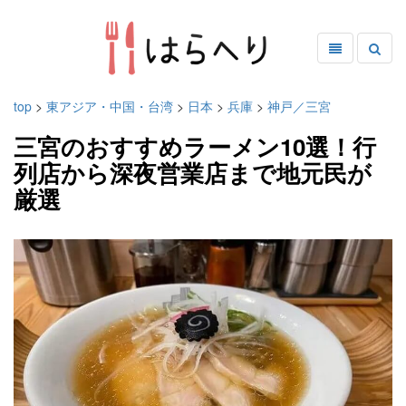
top
>
東アジア・中国・台湾
>
日本
>
兵庫
>
神戸／三宮
三宮のおすすめラーメン10選！行
列店から深夜営業店まで地元民が
厳選