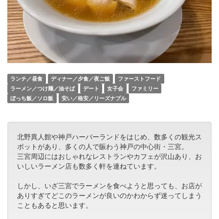
ランチ／昼食
ディナー／夕食／夜ご飯
ファーストフード
ラーメン／つけ麺／油そば
デート
女子会
ファミリー
ぼっち飯／ソロ飯
安い／格安／リーズナブル
北野異人館や神戸ハーバーランドをはじめ、数多くの観光ス
ポットがあり、多くの人で賑わう神戸の中心街・三宮。
三宮周辺にはおしゃれなレストランやカフェが沢山あり、お
いしいラーメン店も数多く軒を連ねています。
しかし、いざ三宮でラーメンを食べようと思っても、お店が
ありすぎてどこのラーメンが良いのかわからず迷ってしまう
こともあると思います。