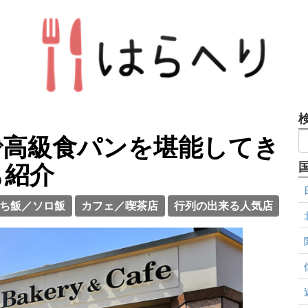
で高級食パンを堪能してき
も紹介
ち飯／ソロ飯
カフェ／喫茶店
行列の出来る人気店