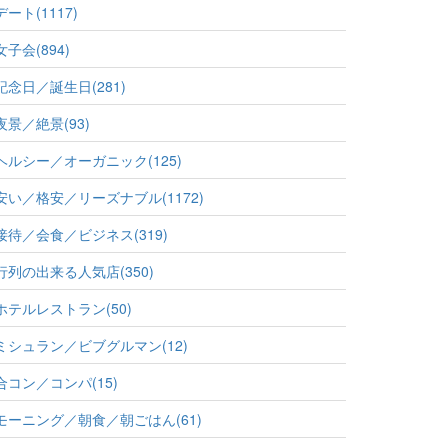
デート(1117)
女子会(894)
記念日／誕生日(281)
夜景／絶景(93)
ヘルシー／オーガニック(125)
安い／格安／リーズナブル(1172)
接待／会食／ビジネス(319)
行列の出来る人気店(350)
ホテルレストラン(50)
ミシュラン／ビブグルマン(12)
合コン／コンパ(15)
モーニング／朝食／朝ごはん(61)