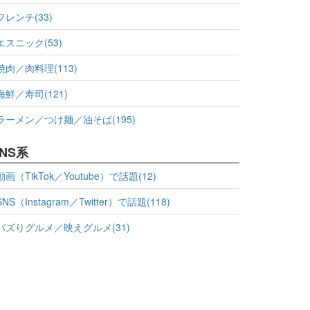
フレンチ(33)
エスニック(53)
焼肉／肉料理(113)
海鮮／寿司(121)
ラーメン／つけ麺／油そば(195)
NS系
動画（TikTok／Youtube）で話題(12)
SNS（Instagram／Twitter）で話題(118)
バズりグルメ／映えグルメ(31)