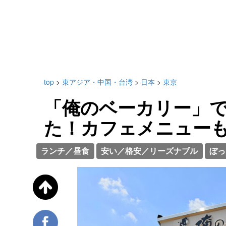
top
>
東アジア・中国・台湾
>
日本
>
東京
「俺のベーカリー」
た！カフェメニュー
ランチ／昼食
安い／格安／リーズナブル
ぼっ