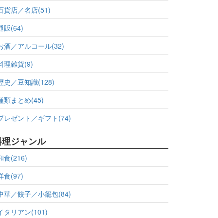
百貨店／名店(51)
通販(64)
お酒／アルコール(32)
料理雑貨(9)
歴史／豆知識(128)
種類まとめ(45)
プレゼント／ギフト(74)
料理ジャンル
和食(216)
洋食(97)
中華／餃子／小籠包(84)
イタリアン(101)