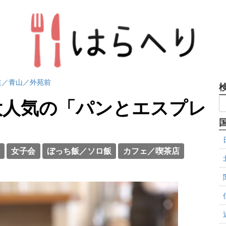
道／青山／外苑前
大人気の「パンとエスプレ
女子会
ぼっち飯／ソロ飯
カフェ／喫茶店