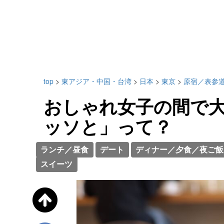
top
>
東アジア・中国・台湾
>
日本
>
東京
>
原宿／表参
おしゃれ女子の間で
ッソと」って？
ランチ／昼食
デート
ディナー／夕食／夜ご飯
スイーツ