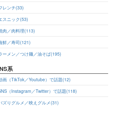
フレンチ(33)
エスニック(53)
焼肉／肉料理(113)
海鮮／寿司(121)
ラーメン／つけ麺／油そば(195)
NS系
動画（TikTok／Youtube）で話題(12)
SNS（Instagram／Twitter）で話題(118)
バズりグルメ／映えグルメ(31)