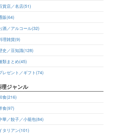
百貨店／名店(51)
通販(64)
お酒／アルコール(32)
料理雑貨(9)
歴史／豆知識(128)
種類まとめ(45)
プレゼント／ギフト(74)
料理ジャンル
和食(216)
洋食(97)
中華／餃子／小籠包(84)
イタリアン(101)