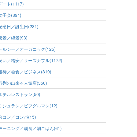
デート(1117)
女子会(894)
記念日／誕生日(281)
夜景／絶景(93)
ヘルシー／オーガニック(125)
安い／格安／リーズナブル(1172)
接待／会食／ビジネス(319)
行列の出来る人気店(350)
ホテルレストラン(50)
ミシュラン／ビブグルマン(12)
合コン／コンパ(15)
モーニング／朝食／朝ごはん(61)