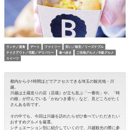
ランチ／昼食
デート
ファミリー
安い／格安／リーズナブル
テイクアウト／宅配／デリバリー
食べ歩き
ご当地グルメ／B級グルメ
スイーツ
都内から小1時間ほどでアクセスできる埼玉の観光地・川
越。
川越は土蔵造りの店（店蔵）が立ち並ぶ「一番街」や、「時
の鐘」が佇んでいる「かねつき通り」など、見どころがたく
さんある街です。
その中でも、今回は川越を訪れたらぜひ食べていただきたい
おすすめグルメを厳選。
シチュエーション別に紹介していくので、川越観光の際に参