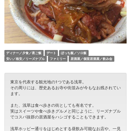
ディナー／夕食／夜ご飯
デート
ぼっち飯／ソロ飯
安い／格安／リーズナブル
ファミリー
居酒屋／個室居酒屋／飲み会
東京を代表する観光地の1つである浅草。
その周りには、歴史あるお寺や街並みが今もなお残されてい
ます。
また、浅草は食べ歩きの街としても有名です。
実はスイーツや食べ歩きグルメと同じように、リーズナブル
でコスパ抜群の居酒屋をハシゴすることもできます。
浅草ホッピー通りをはじめとする昼飲み可能なお店や、一見