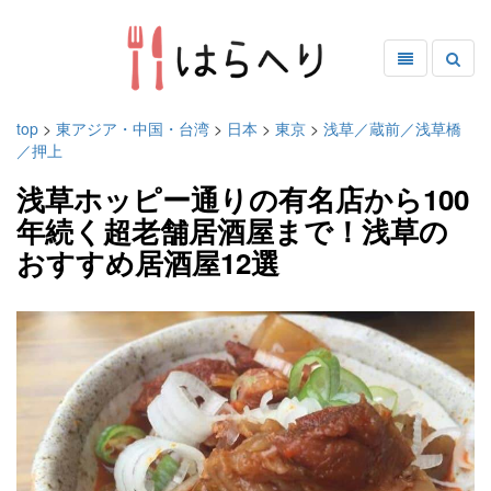
top
>
東アジア・中国・台湾
>
日本
>
東京
>
浅草／蔵前／浅草橋
／押上
浅草ホッピー通りの有名店から100
年続く超老舗居酒屋まで！浅草の
おすすめ居酒屋12選