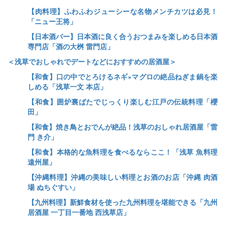
【肉料理】ふわふわジューシーな名物メンチカツは必見！
「ニュー王将」
【日本酒バー】日本酒に良く合うおつまみを楽しめる日本酒
専門店「酒の大桝 雷門店」
＜浅草でおしゃれでデートなどにおすすめの居酒屋＞
【和食】口の中でとろけるネギ×マグロの絶品ねぎま鍋を楽
しめる「浅草一文 本店」
【和食】囲炉裏ばたでじっくり楽しむ江戸の伝統料理「櫻
田」
【和食】焼き鳥とおでんが絶品！浅草のおしゃれ居酒屋「雷
門 き介」
【和食】本格的な魚料理を食べるならここ！「浅草 魚料理
遠州屋」
【沖縄料理】沖縄の美味しい料理とお酒のお店「沖縄 肉酒
場 ぬちぐすい」
【九州料理】新鮮食材を使った九州料理を堪能できる「九州
居酒屋 一丁目一番地 西浅草店」