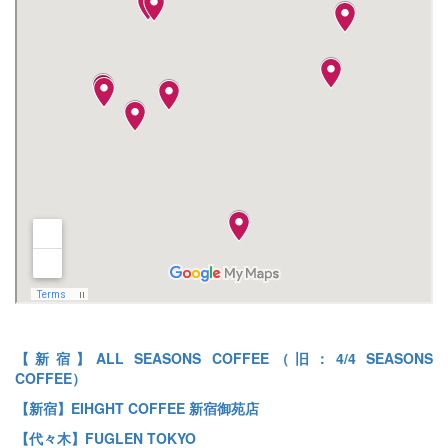
【新宿】ALL SEASONS COFFEE（旧：4/4 SEASONS
COFFEE）
【新宿】EIHGHT COFFEE 新宿御苑店
【代々木】FUGLEN TOKYO