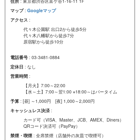
住所
: 東京都渋谷区富ケ谷1-16-11 1F
マップ
:
Googleマップ
アクセス
:
代々木公園駅 出口2から徒歩5分
代々木八幡駅から徒歩7分
原宿駅から徒歩10分
電話番号
: 03-3481-0884
定休日
: なし
営業時間
:
【月火】7:00～22:00
【水～土】7:00～翌1:00 ※18:00～はバータイム
予算
: [昼] ～1,000円 [夜] 1,000～2,000円
キャッシュレス決済
:
カード可（VISA、Master、JCB、AMEX、Diners）
QRコード決済可（PayPay）
禁煙・喫煙
: 全席禁煙（店舗外の灰皿で喫煙可）