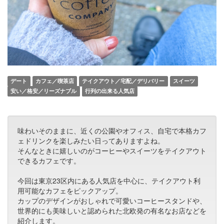
デート
カフェ／喫茶店
テイクアウト／宅配／デリバリー
スイーツ
安い／格安／リーズナブル
行列の出来る人気店
味わいそのままに、近くの公園やオフィス、自宅で本格カフ
ェドリンクを楽しみたい日ってありますよね。
そんなときに嬉しいのがコーヒーやスイーツをテイクアウト
できるカフェです。
今回は東京23区内にある人気店を中心に、テイクアウト利
用可能なカフェをピックアップ。
カップのデザインがおしゃれで可愛いコーヒースタンドや、
世界的にも美味しいと認められた北欧発の有名なお店などを
紹介します。