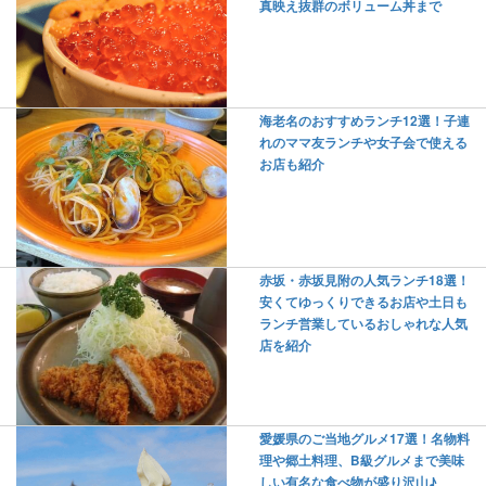
真映え抜群のボリューム丼まで
海老名のおすすめランチ12選！子連
れのママ友ランチや女子会で使える
お店も紹介
赤坂・赤坂見附の人気ランチ18選！
安くてゆっくりできるお店や土日も
ランチ営業しているおしゃれな人気
店を紹介
愛媛県のご当地グルメ17選！名物料
理や郷土料理、B級グルメまで美味
しい有名な食べ物が盛り沢山♪