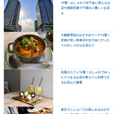
10選！おしゃれで女子会に使えるお
店や個室完備で子連れに優しいお店
も
大船駅周辺のおすすめランチ12選！
定食が安い和食店や女子会にぴった
りのおしゃれなお店など
目黒のカフェ10選！おしゃれでゆっ
たりできるお店や夜カフェ利用でき
るお店など厳選
東京でシシカバブが楽しめるおすす