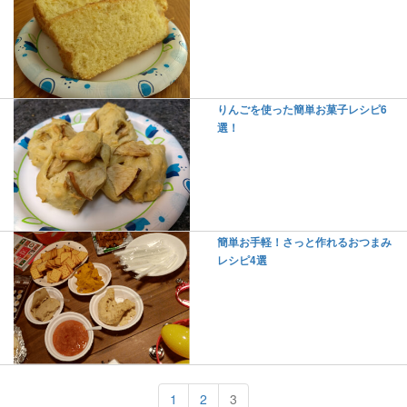
りんごを使った簡単お菓子レシピ6
選！
簡単お手軽！さっと作れるおつまみ
レシピ4選
1
2
3