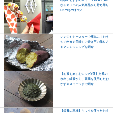
なるカフェの人気商品から持ち帰り
OKのものまで♪
レンジやトースターで簡単に！おう
ちで出来る美味しい焼き芋の作り方
やアレンジレシピを紹介
【お茶を楽しむレシピ5選】定番の
水出し緑茶から、茶葉を使用したお
かずやスイーツまで紹介
【栄養の王様】キウイを使ったおす