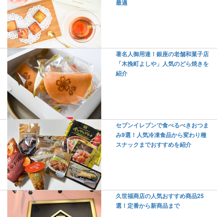
最適
著名人御用達！銀座の老舗和菓子店
「木挽町よしや」人気のどら焼きを
紹介
セブンイレブンで食べるべきおつま
み9選！人気冷凍食品から変わり種
スナックまでおすすめを紹介
久世福商店の人気おすすめ商品25
選！定番から新商品まで