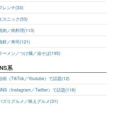
フレンチ(33)
エスニック(53)
焼肉／肉料理(113)
海鮮／寿司(121)
ラーメン／つけ麺／油そば(195)
NS系
動画（TikTok／Youtube）で話題(12)
SNS（Instagram／Twitter）で話題(118)
バズりグルメ／映えグルメ(31)