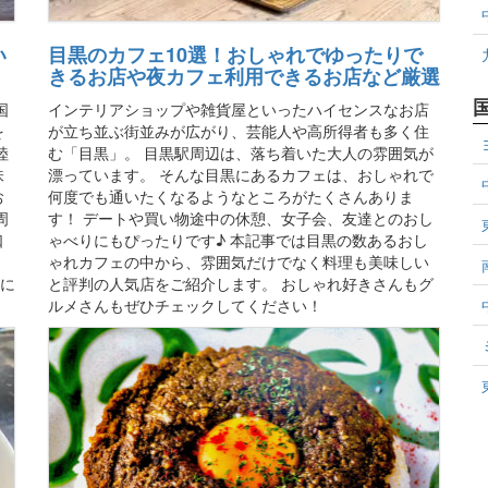
い
目黒のカフェ10選！おしゃれでゆったりで
きるお店や夜カフェ利用できるお店など厳選
国
インテリアショップや雑貨屋といったハイセンスなお店
を
が立ち並ぶ街並みが広がり、芸能人や高所得者も多く住
陸
む「目黒」。 目黒駅周辺は、落ち着いた大人の雰囲気が
味
漂っています。 そんな目黒にあるカフェは、おしゃれで
お
何度でも通いたくなるようなところがたくさんありま
周
す！ デートや買い物途中の休憩、女子会、友達とのおし
口
ゃべりにもぴったりです♪ 本記事では目黒の数あるおし
ゃれカフェの中から、雰囲気だけでなく料理も美味しい
中に
と評判の人気店をご紹介します。 おしゃれ好きさんもグ
ルメさんもぜひチェックしてください！