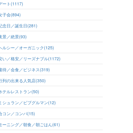
デート(1117)
女子会(894)
記念日／誕生日(281)
夜景／絶景(93)
ヘルシー／オーガニック(125)
安い／格安／リーズナブル(1172)
接待／会食／ビジネス(319)
行列の出来る人気店(350)
ホテルレストラン(50)
ミシュラン／ビブグルマン(12)
合コン／コンパ(15)
モーニング／朝食／朝ごはん(61)