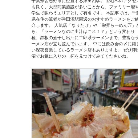
千葉県習志野市に位置する津田沼駅。 都心へのアクセ
も良く、大型商業施設が多いことから、ファミリー層
学生で賑わうエリアとして有名です。 本記事では、千
県在住の筆者が津田沼駅周辺のおすすめラーメンをご
介します。 人気店「なりたけ」や「栄昇らーめん匠」
ら、「ラーメンなのに出汁はこれ！？」という変わり
種、鉄板の煮干し出汁に二郎系ラーメンまで、豊富な
ーメン店が立ち並んでいます。 中には飲み会の〆に嬉
い深夜営業しているラーメン店もありますよ。 ぜひ津
沼でお気に入りの一杯を見つけてみてくださいね。