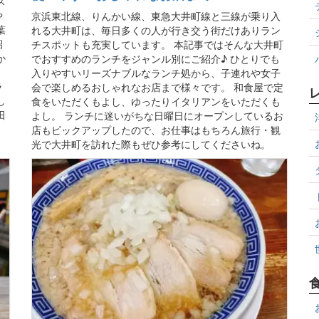
ス
や
京浜東北線、りんかい線、東急大井町線と三線が乗り入
葉
れる大井町は、毎日多くの人が行き交う街だけありラン
紹
チスポットも充実しています。 本記事ではそんな大井町
か
でおすすめのランチをジャンル別にご紹介♪ ひとりでも
入りやすいリーズナブルなランチ処から、子連れや女子
ラ
会で楽しめるおしゃれなお店まで様々です。 和食屋で定
し
食をいただくもよし、ゆったりイタリアンをいただくも
田
よし。 ランチに迷いがちな日曜日にオープンしているお
店もピックアップしたので、お仕事はもちろん旅行・観
光で大井町を訪れた際もぜひ参考にしてくださいね。