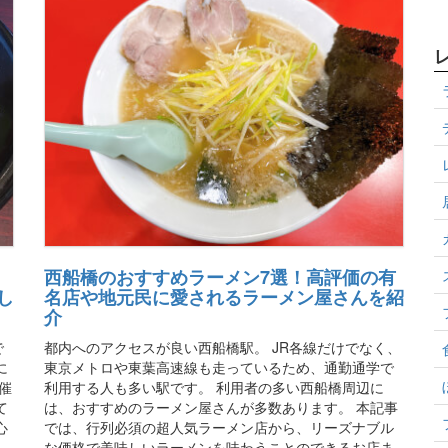
西船橋のおすすめラーメン7選！高評価の有
し
名店や地元民に愛されるラーメン屋さんを紹
介
で
都内へのアクセスが良い西船橋駅。 JR各線だけでなく、
に
東京メトロや東葉高速線も走っているため、通勤通学で
催
利用する人も多い駅です。 利用者の多い西船橋周辺に
て
は、おすすめのラーメン屋さんが多数あります。 本記事
心
では、行列必須の超人気ラーメン店から、リーズナブル
。
な価格で美味しいラーメンを味わうことのできるお店ま