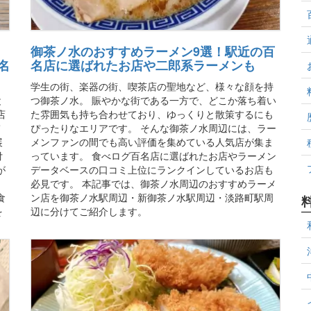
御茶ノ水のおすすめラーメン9選！駅近の百
名
名店に選ばれたお店や二郎系ラーメンも
学生の街、楽器の街、喫茶店の聖地など、様々な顔を持
と
つ御茶ノ水。 賑やかな街である一方で、どこか落ち着い
店
た雰囲気も持ち合わせており、ゆっくりと散策するにも
て
ぴったりなエリアです。 そんな御茶ノ水周辺には、ラー
展
メンファンの間でも高い評価を集めている人気店が集ま
付
っています。 食べログ百名店に選ばれたお店やラーメン
が
データベースの口コミ上位にランクインしているお店も
必見です。 本記事では、御茶ノ水周辺のおすすめラーメ
食
ン店を御茶ノ水駅周辺・新御茶ノ水駅周辺・淡路町駅周
を
辺に分けてご紹介します。