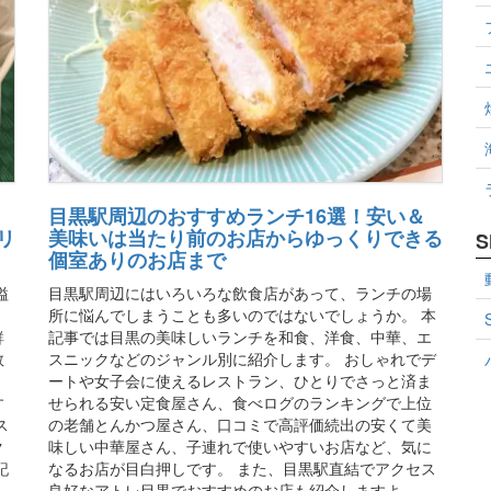
目黒駅周辺のおすすめランチ16選！安い＆
リ
美味いは当たり前のお店からゆっくりできる
S
個室ありのお店まで
溢
目黒駅周辺にはいろいろな飲食店があって、ランチの場
。
所に悩んでしまうことも多いのではないでしょうか。 本
鮮
記事では目黒の美味しいランチを和食、洋食、中華、エ
数
スニックなどのジャンル別に紹介します。 おしゃれでデ
ートや女子会に使えるレストラン、ひとりでさっと済ま
す
せられる安い定食屋さん、食べログのランキングで上位
ス
の老舗とんかつ屋さん、口コミで高評価続出の安くて美
ク
味しい中華屋さん、子連れで使いやすいお店など、気に
記
なるお店が目白押しです。 また、目黒駅直結でアクセス
良好なアトレ目黒でおすすめのお店も紹介しますよ。