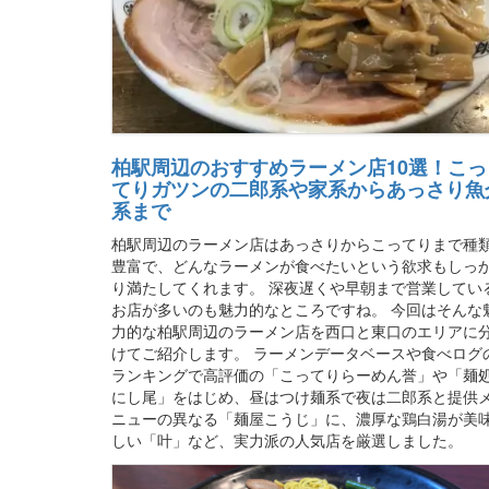
柏駅周辺のおすすめラーメン店10選！こっ
てりガツンの二郎系や家系からあっさり魚
系まで
柏駅周辺のラーメン店はあっさりからこってりまで種
豊富で、どんなラーメンが食べたいという欲求もしっ
り満たしてくれます。 深夜遅くや早朝まで営業してい
お店が多いのも魅力的なところですね。 今回はそんな
力的な柏駅周辺のラーメン店を西口と東口のエリアに
けてご紹介します。 ラーメンデータベースや食べログ
ランキングで高評価の「こってりらーめん誉」や「麺
にし尾」をはじめ、昼はつけ麺系で夜は二郎系と提供
ニューの異なる「麺屋こうじ」に、濃厚な鶏白湯が美
しい「叶」など、実力派の人気店を厳選しました。