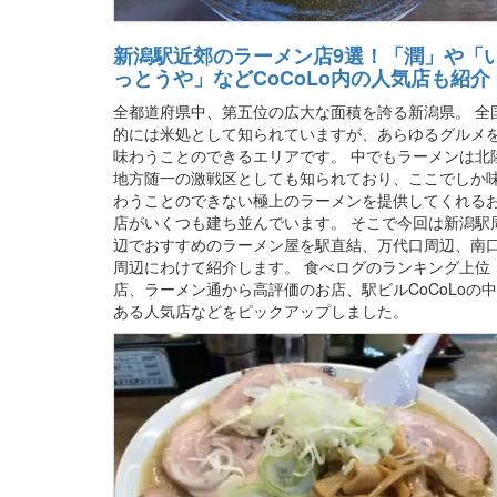
新潟駅近郊のラーメン店9選！「潤」や「
っとうや」などCoCoLo内の人気店も紹介
全都道府県中、第五位の広大な面積を誇る新潟県。 全
的には米処として知られていますが、あらゆるグルメ
味わうことのできるエリアです。 中でもラーメンは北
地方随一の激戦区としても知られており、ここでしか
わうことのできない極上のラーメンを提供してくれる
店がいくつも建ち並んでいます。 そこで今回は新潟駅
辺でおすすめのラーメン屋を駅直結、万代口周辺、南
周辺にわけて紹介します。 食べログのランキング上位
店、ラーメン通から高評価のお店、駅ビルCoCoLoの
ある人気店などをピックアップしました。