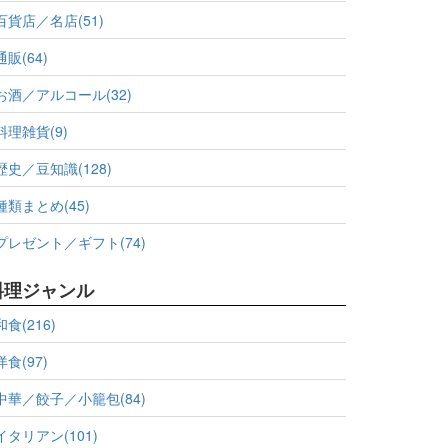
百貨店／名店(51)
通販(64)
お酒／アルコール(32)
料理雑貨(9)
歴史／豆知識(128)
種類まとめ(45)
プレゼント／ギフト(74)
料理ジャンル
和食(216)
洋食(97)
中華／餃子／小籠包(84)
イタリアン(101)