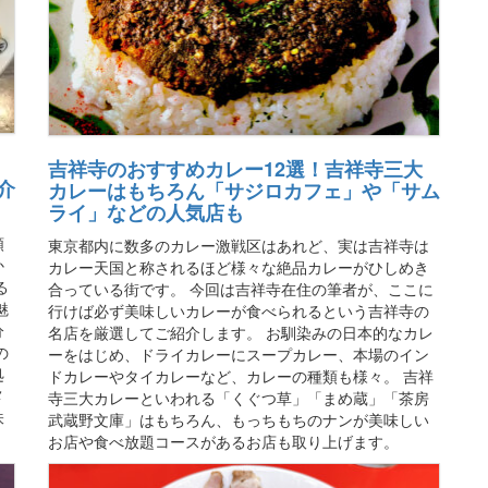
吉祥寺のおすすめカレー12選！吉祥寺三大
介
カレーはもちろん「サジロカフェ」や「サム
ライ」などの人気店も
類
東京都内に数多のカレー激戦区はあれど、実は吉祥寺は
か
カレー天国と称されるほど様々な絶品カレーがひしめき
る
合っている街です。 今回は吉祥寺在住の筆者が、ここに
魅
行けば必ず美味しいカレーが食べられるという吉祥寺の
分
名店を厳選してご紹介します。 お馴染みの日本的なカレ
の
ーをはじめ、ドライカレーにスープカレー、本場のイン
処
ドカレーやタイカレーなど、カレーの種類も様々。 吉祥
メ
寺三大カレーといわれる「くぐつ草」「まめ蔵」「茶房
味
武蔵野文庫」はもちろん、もっちもちのナンが美味しい
お店や食べ放題コースがあるお店も取り上げます。