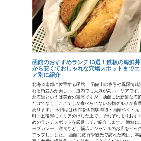
函館のおすすめランチ13選！鉄板の海鮮丼
から安くておしゃれな穴場スポットまでエ
ア別に紹介
北海道南部に位置する函館。 函館山の夜景や異国情緒
れる街並みが美しい、道内でも人気が高いエリアです
北海道といえば美食の宝庫ですが、函館には新鮮な海
だけでなく、ここでしか食べられない名物グルメが多
あります。 今回はは函館を函館駅周辺・函館ベイ・元
町・五稜郭にエリア分けした上で、それぞれよりおす
めのランチスポットを厳選してご紹介します。 海鮮に
ープカレー、洋食など、幅広いジャンルのお店をピッ
アップしました。 函館に旅行や観光で訪れた際は、本
事を参考に絶品ランチを味わってみてくださいね。