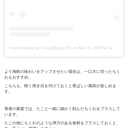
A post shared by Tona (@yt.yn.97)
on
Mar 11, 2019 at 11:23pm PDT
より海鮮の味わいをアップさせたい場合は、一口大に切ったちく
わもおすすめ。
こちらも、軽く焼き目を付けておくと香ばしい風味が楽しめま
す。
筆者の家庭では、たこと一緒に細かく刻んだちくわをプラスして
います。
たこの他にちくわのような弾力のある食材をプラスしておくと、