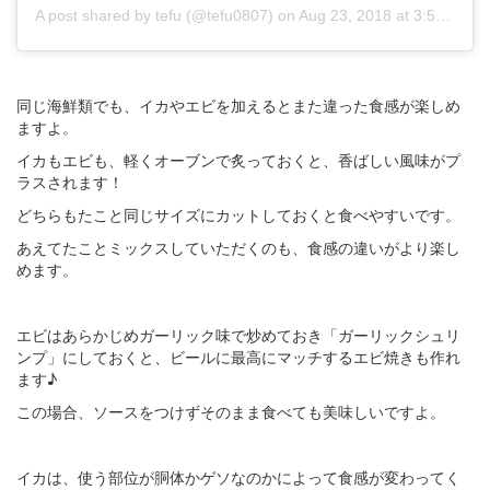
A post shared by tefu (@tefu0807)
on
Aug 23, 2018 at 3:56am PDT
同じ海鮮類でも、イカやエビを加えるとまた違った食感が楽しめ
ますよ。
イカもエビも、軽くオーブンで炙っておくと、香ばしい風味がプ
ラスされます！
どちらもたこと同じサイズにカットしておくと食べやすいです。
あえてたことミックスしていただくのも、食感の違いがより楽し
めます。
エビはあらかじめガーリック味で炒めておき「ガーリックシュリ
ンプ」にしておくと、ビールに最高にマッチするエビ焼きも作れ
ます♪
この場合、ソースをつけずそのまま食べても美味しいですよ。
イカは、使う部位が胴体かゲソなのかによって食感が変わってく