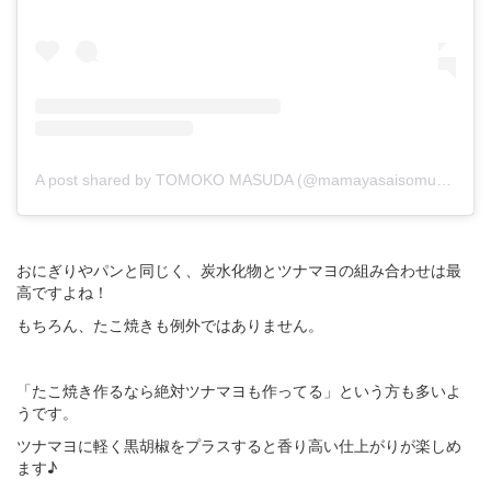
A post shared by TOMOKO MASUDA (@mamayasaisomurie)
on
おにぎりやパンと同じく、炭水化物とツナマヨの組み合わせは最
高ですよね！
もちろん、たこ焼きも例外ではありません。
「たこ焼き作るなら絶対ツナマヨも作ってる」という方も多いよ
うです。
ツナマヨに軽く黒胡椒をプラスすると香り高い仕上がりが楽しめ
ます♪