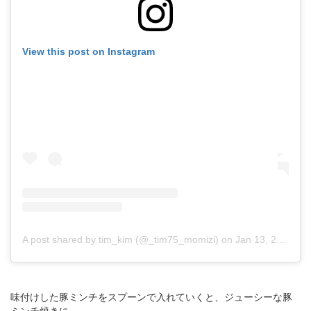
View this post on Instagram
A post shared by tim_kim (@_tim75_momizi)
on
Jan 13, 2019 at 4:24am PST
味付けした豚ミンチをスプーンで入れていくと、ジューシーな豚
ミンチ焼きに。