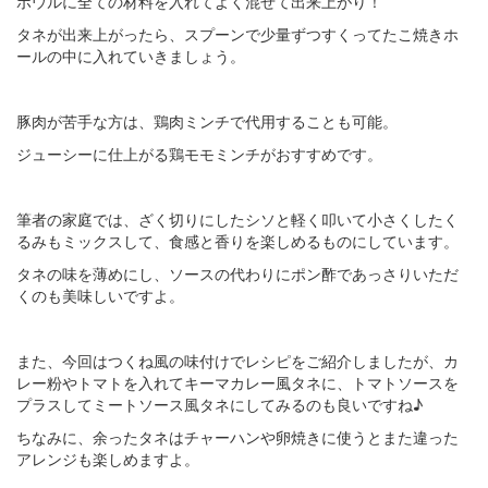
ボウルに全ての材料を入れてよく混ぜて出来上がり！
タネが出来上がったら、スプーンで少量ずつすくってたこ焼きホ
ールの中に入れていきましょう。
豚肉が苦手な方は、鶏肉ミンチで代用することも可能。
ジューシーに仕上がる鶏モモミンチがおすすめです。
筆者の家庭では、ざく切りにしたシソと軽く叩いて小さくしたく
るみもミックスして、食感と香りを楽しめるものにしています。
タネの味を薄めにし、ソースの代わりにポン酢であっさりいただ
くのも美味しいですよ。
また、今回はつくね風の味付けでレシピをご紹介しましたが、カ
レー粉やトマトを入れてキーマカレー風タネに、トマトソースを
プラスしてミートソース風タネにしてみるのも良いですね♪
ちなみに、余ったタネはチャーハンや卵焼きに使うとまた違った
アレンジも楽しめますよ。