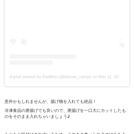
A post shared by Dai&Kei (@daican_camp)
on
Mar 11, 2019 at 11:55pm PDT
意外かもしれませんが、揚げ物を入れても絶品！
冷凍食品の唐揚げでも良いので、唐揚げを一口大にカットしたも
のをそのまま入れちゃいましょう♪