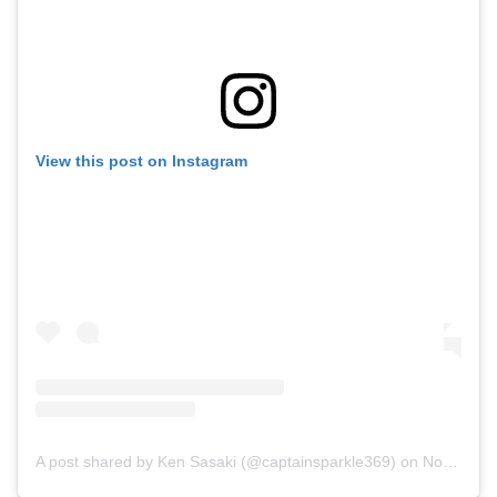
View this post on Instagram
A post shared by Ken Sasaki (@captainsparkle369)
on
Nov 9, 2018 at 5:36am PST